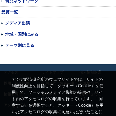
研究ネットワーク
受賞一覧
メディア出演
地域・国別にみる
テーマ別に見る
アクセス
サイトマップ
個人情報保護
アジア経済研究所のウェブサイトでは、サイトの
採用・募集情報
利用規約・免責事項
調達情報
利便性向上を目指して、クッキー（Cookie）を使
用して、ソーシャルメディア機能の提供や、サイ
情報公開
推奨環境
お問い合わせ
ト内のアクセスログの収集を行っています。「同
アクセシビリティ
意する」を選択すると、クッキー（Cookie）を用
いたアクセスログの収集に同意いただいたことに