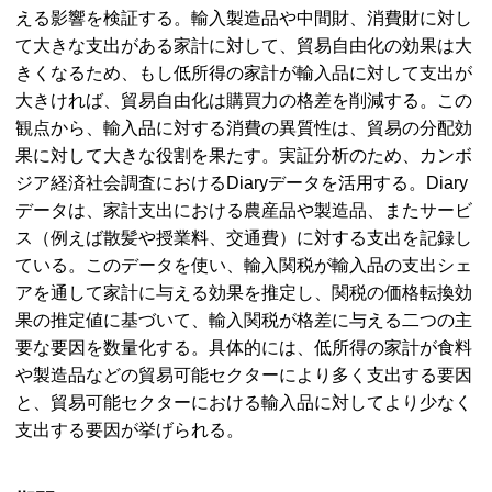
える影響を検証する。輸入製造品や中間財、消費財に対し
て大きな支出がある家計に対して、貿易自由化の効果は大
きくなるため、もし低所得の家計が輸入品に対して支出が
大きければ、貿易自由化は購買力の格差を削減する。この
観点から、輸入品に対する消費の異質性は、貿易の分配効
果に対して大きな役割を果たす。実証分析のため、カンボ
ジア経済社会調査における
Diary
データを活用する。
Diary
データは、家計支出における農産品や製造品、またサービ
ス（例えば散髪や授業料、交通費）に対する支出を記録し
ている。このデータを使い、輸入関税が輸入品の支出シェ
アを通して家計に与える効果を推定し、関税の価格転換効
果の推定値に基づいて、輸入関税が格差に与える二つの主
要な要因を数量化する。具体的には、低所得の家計が食料
や製造品などの貿易可能セクターにより多く支出する要因
と、貿易可能セクターにおける輸入品に対してより少なく
支出する要因が挙げられる。