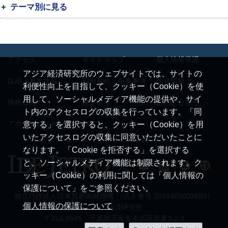
テーマ別に見る
アクセス
サイトマップ
個人情報保護
アジア経済研究所のウェブサイトでは、サイトの
採用・募集情報
利用規約・免責事項
調達情報
利便性向上を目指して、クッキー（Cookie）を使
用して、ソーシャルメディア機能の提供や、サイ
情報公開
推奨環境
お問い合わせ
ト内のアクセスログの収集を行っています。「同
アクセシビリティ
意する」を選択すると、クッキー（Cookie）を用
いたアクセスログの収集に同意いただいたことに
なります。「Cookie を拒否する」を選択する
と、ソーシャルメディア機能は制限されます。ク
ッキー（Cookie）の利用に関しては「個人情報の
保護について」をご参照ください。
独立行政法人日本貿易振興機構 （法人番号 2010405003693）
個人情報の保護について
アジア経済研究所
〒261-8545 千葉県千葉市美浜区若葉3-2-2