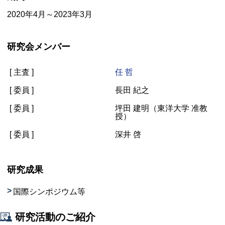
2020年4月～2023年3月
研究会メンバー
[ 主査 ]
任 哲
[ 委員 ]
長田 紀之
[ 委員 ]
坪田 建明（東洋大学 准教
授）
[ 委員 ]
深井 啓
研究成果
国際シンポジウム等
研究活動のご紹介