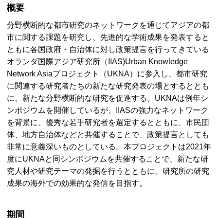
概要
分野横断的な都市研究のネットワークを通じてアジアの都
市に関する課題を研究し、先進的な学術成果を発表すると
ともに各国政府・自治体に対し政策提言を行ってきている
オランダ国際アジア研究所（
IIAS
)
Urban Knowledge
Network Asia
プロジェクト（
UKNA
）に参入し、都市研究
に関連する研究者たちの新たな研究発表の場とするととも
に、新たな分野横断的な研究を促進する。
UKNA
は例年シ
ンポジウムを開催しているが、
IIAS
の強力なネットワーク
を背景に、優秀な若手研究者を選定するとともに、市民団
体、地方自治体などと共催することで、政策提言としても
非常に意義深いものとしている。本プロジェクトは2021年
度に
UKNA
と同シンポジウムを共催することで、新たな研
究人材や研究テーマの発掘を行うとともに、研究所の研究
成果の海外での効果的な発信を目指す。
期間