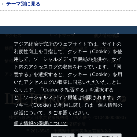
テーマ別に見る
アクセス
サイトマップ
個人情報保護
アジア経済研究所のウェブサイトでは、サイトの
採用・募集情報
利用規約・免責事項
調達情報
利便性向上を目指して、クッキー（Cookie）を使
用して、ソーシャルメディア機能の提供や、サイ
情報公開
推奨環境
お問い合わせ
ト内のアクセスログの収集を行っています。「同
アクセシビリティ
意する」を選択すると、クッキー（Cookie）を用
いたアクセスログの収集に同意いただいたことに
なります。「Cookie を拒否する」を選択する
と、ソーシャルメディア機能は制限されます。ク
ッキー（Cookie）の利用に関しては「個人情報の
保護について」をご参照ください。
独立行政法人日本貿易振興機構 （法人番号 2010405003693）
個人情報の保護について
アジア経済研究所
〒261-8545 千葉県千葉市美浜区若葉3-2-2