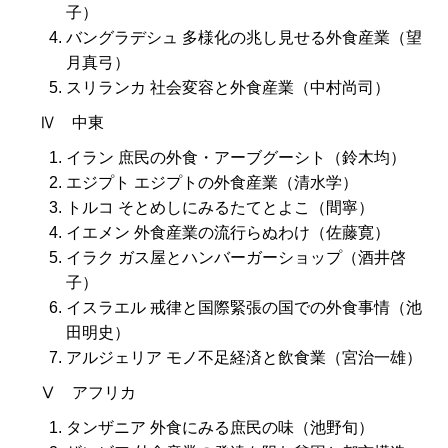
子）
バングラデシュ 多様化の兆し見せる外食産業（望
月真弓）
スリランカ 社会変容と外食産業（中村尚司）
Ⅳ 中東
イラン 庶民の外食・アーブグーシト（鈴木均）
エジプト エジプトの外食産業（清水学）
トルコ そとめしにみるたてとよこ（間寧）
イエメン 外食産業の流行らぬわけ（佐藤寛）
イラク ガス屋とハンバーガーショップ（酒井啓
子）
イスラエル 戒律と国際緊張の国での外食事情（池
田明史）
アルジェリア モノ不足経済と飲食業（宮治一雄）
Ⅴ アフリカ
タンザニア 外食にみる庶民の味（池野旬）