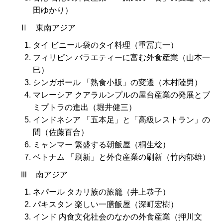
田ゆかり）
Ⅱ 東南アジア
タイ ビニール袋のタイ料理（重冨真一）
フィリピン バラエティーに富む外食産業（山本一
巳）
シンガポール 「熟食小販」の変遷（木村陸男）
マレーシア クアラルンプルの屋台産業の発展とブ
ミプトラの進出（堀井健三）
インドネシア 「五本足」と「高級レストラン」の
間（佐藤百合）
ミャンマー 繁盛する朝飯屋（桐生稔）
ベトナム 「刷新」と外食産業の刷新（竹内郁雄）
Ⅲ 南アジア
ネパール タカリ族の旅籠（井上恭子）
パキスタン 楽しい一膳飯屋（深町宏樹）
インド 内食文化社会のなかの外食産業（押川文