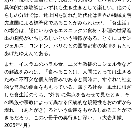
具体的な体験談はいずれも生き生きとして楽しい。他のく
らしの分野では、途上国を訪れた近代化は世界の機械文明
先進国による標準化であることがみられたが、「食生活」
の場合は、逆にいわゆるエスニックの食材・料理の世界進
出の趨勢がいちじるしいという特徴がある。とくにロサン
ジェルス、ロンドン、パリなどの国際都市の実情をもとり
あげたゆえんである。
また、イスラムのハラル食、ユダヤ教徒のコシェル食など
の解説をみれば、「食べることは、人間にとっては生きる
ために不可欠な個人的営みであると同時に、すぐれて社会
的な営為の側面をももっている。属する社会、風土に根ざ
した食生活のうち、“外食”に焦点を合わせて見たとき、そ
の民族や宗教によって異なる伝統的な規範性もおのずから
現れ」（あとがき）るという命題をもかみしめることがで
きるだろう。この小冊子の奥行きは深い。（大岩川嫩,
2025年4月）