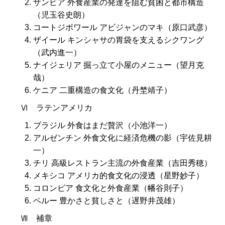
ザンビア 外食産業の発達を阻む貧困と都市構造
（児玉谷史朗）
コートジボワール アビジャンのマキ（原口武彦）
ザイール キンシャサの胃袋を支えるシクワング
（武内進一）
ナイジェリア 掘っ立て小屋のメニュー（望月克
哉）
ケニア 二重構造の食文化（丹埜靖子）
Ⅵ ラテンアメリカ
ブラジル 外食はまだ贅沢（小池洋一）
アルゼンチン 外食文化に経済危機の影（宇佐見耕
一）
チリ 高級レストラン主流の外食産業（吉田秀穂）
メキシコ アメリカ的食文化の浸透（星野妙子）
コロンビア 食文化と外食産業（幡谷則子）
ペルー 豊かさと貧しさと（遅野井茂雄）
Ⅶ 補章