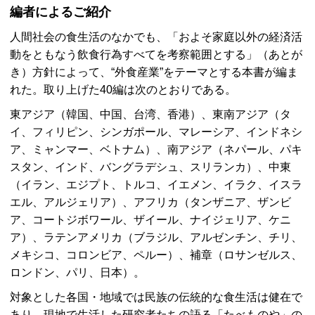
編者によるご紹介
人間社会の食生活のなかでも、「およそ家庭以外の経済活
動をともなう飲食行為すべてを考察範囲とする」（あとが
き）方針によって、“外食産業”をテーマとする本書が編ま
れた。取り上げた40編は次のとおりである。
東アジア（韓国、中国、台湾、香港）、東南アジア（タ
イ、フィリピン、シンガポール、マレーシア、インドネシ
ア、ミャンマー、ベトナム）、南アジア（ネパール、パキ
スタン、インド、バングラデシュ、スリランカ）、中東
（イラン、エジプト、トルコ、イエメン、イラク、イスラ
エル、アルジェリア）、アフリカ（タンザニア、ザンビ
ア、コートジボワール、ザイール、ナイジェリア、ケニ
ア）、ラテンアメリカ（ブラジル、アルゼンチン、チリ、
メキシコ、コロンビア、ペルー）、補章（ロサンゼルス、
ロンドン、パリ、日本）。
対象とした各国・地域では民族の伝統的な食生活は健在で
あり、現地で生活した研究者たちの語る「たべものや」の