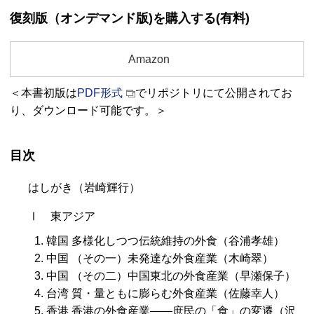
復刻版（オンデマンド版)を購入する(有料)
Amazon
＜本書初版は
PDF形式
でリポジトリにて公開されてお
り、ダウンロード可能です。＞
目次
はしがき（岩崎輝行）
Ⅰ 東アジア
韓国 多様化しつつ伝統維持の外食（谷浦孝雄）
中国 （その一）未発達な外食産業（木崎翠）
中国 （その二）中国東北の外食産業（早瀬保子）
台湾 質・量ともに膨らむ外食産業（佐藤幸人）
香港 香港の外食産業――庶民の「食」の変遷（沢