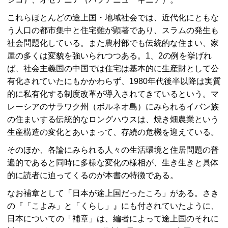
これらほとんどの途上国・地域社会では、近代化にともな
う人口の都市集中と住宅難が顕著であり、スラムの発生も
社会問題化している。また農村部でも伝統的な住まい、家
屋の多くは変貌を強いられつつある。1、2の例を挙げれ
ば、社会主義国の中国では住宅は基本的に生産財として公
有化されていたにもかかわらず、1980年代後半以降は実質
的に私有化する制度改革が導入されてきているという。マ
レーシアのサラワク州（ボルネオ島）にみられるイバン族
の住まいする伝統的なロングハウスは、焼き畑農業という
生産構造の変化とあいまって、存続の危機を迎えている。
そのほか、各論にみられる人々の生活環境と住居問題の普
遍的であると同時に多様な変化の様相が、生き生きと具体
的に読者に迫ってくるのが本書の特徴である。
なお補章として「日本が途上国だったころ」がある。さき
の『「こよみ」と「くらし」』にも付されていたように、
日本についての「補章」は、編者によって途上国のそれに