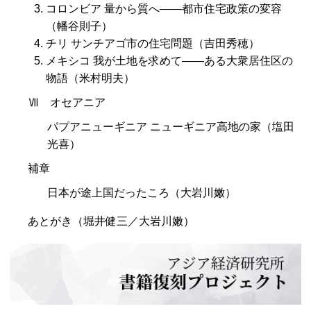
コロンビア 量から質へ――都市住宅政策の変容
（幡谷則子）
チリ サンチアゴ市の住宅問題（吉田秀穂）
メキシコ 我が土地を求めて――ある大衆居住区の
物語（米村明夫）
Ⅶ オセアニア
パプアニューギニア ニューギニア高地の家（塩田
光喜）
補章
日本が途上国だったころ（大岩川嫩）
あとがき（堀井健三／大岩川嫩）