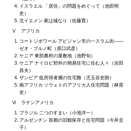
イスラエル 「居住」の問題をめぐって（池田明
史）
北イエメン 家は城なり（佐藤寛）
Ⅴ アフリカ
コートジボワール アビジャン市の一スラム街――
ゼオ・ブルノ町（原口武彦）
ケニア 東部農村の屋敷地（池野旬）
ケニア ナイロビ郊外の簡易住宅に住む人々（吉田
昌夫）
ザンビア 低所得者層の住宅難（児玉谷史朗）
南アフリカ ソウェトのアフリカ人住宅問題（林晃
史）
Ⅵ ラテンアメリカ
ブラジル 二つのすまい（小池洋一）
アルゼンチン 首都の旧観保存と住宅問題（今井圭
子）