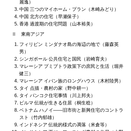
麗逸）
中国 三つのマイホーム・プラン（木崎みどり）
中国 北方の住宅（早瀬保子）
香港 過渡期の住宅問題（山本裕美）
Ⅱ 東南アジア
フィリピン ミンダナオ島の海辺の地で（藤森英
男）
シンガポール 公共住宅と国民（岩崎育夫）
マレーシア プミプトラ政策下の庶民と生活（堀井
健三）
マレーシア イバン族のロングハウス（木村陸男）
タイ 点描・農村の家（野中耕一）
タイ バンコク住宅事情（川上邦夫）
ビルマ 伝統が生きる住居（桐生稔）
ベトナム ハノイ――旧市街と新興住宅のコントラ
スト（竹内郁雄）
インドネシア 伝統的様式の凋落（米倉等）