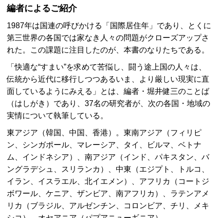
編者によるご紹介
1987年は国連の呼びかける「国際居住年」であり、とくに
第三世界の各国では家なき人々の問題がクローズアップさ
れた。この課題に注目したのが、本書のなりたちである。
「快適な“すまい”を求めて苦悩し、闘う途上国の人々は、
伝統から近代に移行しつつあるいま、より厳しい現実に直
面しているようにみえる」とは、編者・堀井健三のことば
（はしがき）であり、37名の研究者が、次の各国・地域の
実情について執筆している。
東アジア（韓国、中国、香港）。東南アジア（フィリピ
ン、シンガポール、マレーシア、タイ、ビルマ、ベトナ
ム、インドネシア）、南アジア（インド、パキスタン、バ
ングラデシュ、スリランカ）、中東（エジプト、トルコ、
イラン、イスラエル、北イエメン）、アフリカ（コートジ
ボワール、ケニア、ザンビア、南アフリカ）、ラテンアメ
リカ（ブラジル、アルゼンチン、コロンビア、チリ、メキ
シコ）、オセアニア（パプアニューギニア）。