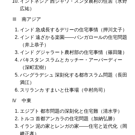
インドネシア 西ジャワ・スンダ農村の住居（水野
広祐）
Ⅲ 南アジア
インド 急成長するデリーの住宅事情（押川文子）
インド 遠ざかる楽園――バンガロールの住宅問題
（井上恭子）
インド グジャラート農村部の住宅事情（篠田隆）
パキスタン スラムとカッチー・アーバーディー
（深町宏樹）
バングラデシュ 深刻化する都市スラム問題（長田
満江）
スリランカ すまいと仕事場（中村尚司）
Ⅳ 中東
エジプト 都市問題の深刻化と住宅難（清水学）
トルコ 首都アンカラの住宅問題（加納弘勝）
イラン 泥の家とレンガの家――住宅と近代化（岡
﨑正孝）