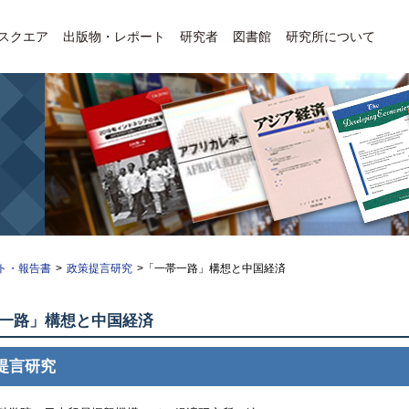
Eスクエア
出版物・レポート
研究者
図書館
研究所について
ト・報告書
>
政策提言研究
>「一帯一路」構想と中国経済
一路」構想と中国経済
提言研究