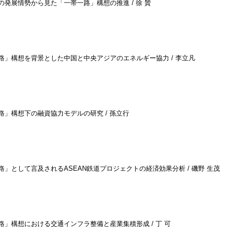
の発展情勢から見た「一帯一路」構想の推進 / 徐 贇
路」構想を背景とした中国と中央アジアのエネルギー協力 / 李立凡
路」構想下の融資協力モデルの研究 / 孫立行
路」として言及されるASEAN鉄道プロジェクトの経済効果分析 / 磯野 生茂
路」構想における交通インフラ整備と産業集積形成 / 丁 可