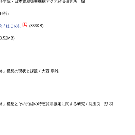
科学院・日本貿易振興機構アジア経済研究所 編
3月発行
次 / はじめに
(333KB)
3.52MB)
路」構想の現状と課題 / 大西 康雄
路」構想とその沿線の特恵貿易協定に関する研究 / 沈玉良 彭 羽