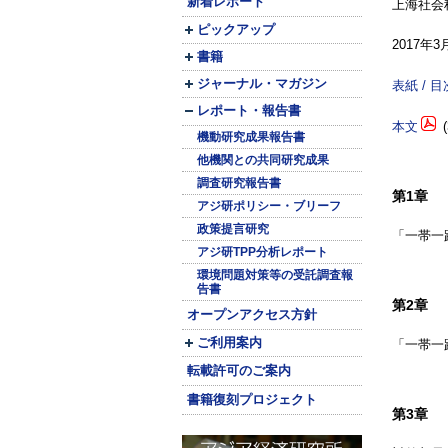
新着レポート
上海社会
ピックアップ
2017年
書籍
ジャーナル・マガジン
表紙 / 目
レポート・報告書
本文
(
機動研究成果報告書
他機関との共同研究成果
調査研究報告書
第1章
アジ研ポリシー・ブリーフ
政策提言研究
「一帯一
アジ研TPP分析レポート
環境問題対策等の受託調査報
告書
第2章
オープンアクセス方針
ご利用案内
「一帯一
転載許可のご案内
書籍復刻プロジェクト
第3章