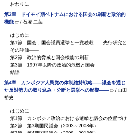
おわりに
第3章 ドイモイ期ベトナムにおける国会の刷新と政治的
機能
/ 石塚 二葉
はじめに
第1節 国会，国会議員選挙と一党独裁――先行研究と
その評価――
第2節 政治的脅威と国会機能の刷新
第3節 1997年以降の政治的危機と国会
結語
第4章 カンボジア人民党の体制維持戦略――議会を通じ
た反対勢力の取り込み・分断と選挙への影響――
/ 山田
裕史
はじめに
第1節 カンボジア政治における選挙と議会の位置づけ
第2節 第3期国民議会（2003～2008年）