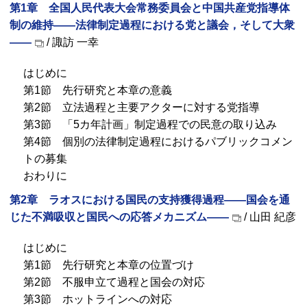
第1章 全国人民代表大会常務委員会と中国共産党指導体
制の維持――法律制定過程における党と議会，そして大衆
――
/ 諏訪 一幸
はじめに
第1節 先行研究と本章の意義
第2節 立法過程と主要アクターに対する党指導
第3節 「5カ年計画」制定過程での民意の取り込み
第4節 個別の法律制定過程におけるパブリックコメン
トの募集
おわりに
第2章 ラオスにおける国民の支持獲得過程――国会を通
じた不満吸収と国民への応答メカニズム――
/ 山田 紀彦
はじめに
第1節 先行研究と本章の位置づけ
第2節 不服申立て過程と国会の対応
第3節 ホットラインへの対応