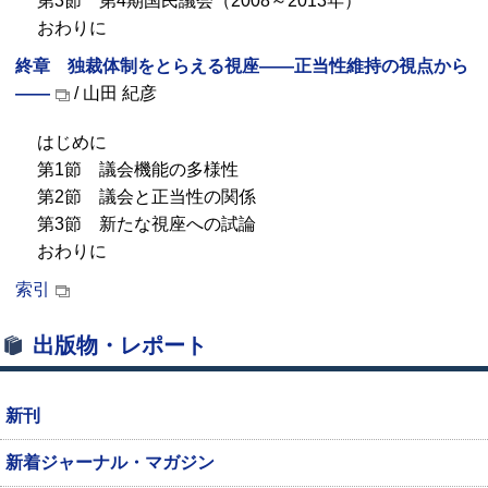
第3節 第4期国民議会（2008～2013年）
おわりに
終章 独裁体制をとらえる視座――正当性維持の視点から
――
/ 山田 紀彦
はじめに
第1節 議会機能の多様性
第2節 議会と正当性の関係
第3節 新たな視座への試論
おわりに
索引
出版物・レポート
新刊
新着ジャーナル・マガジン