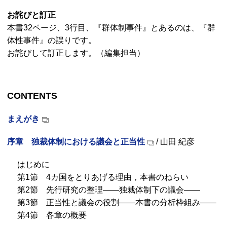
お詫びと訂正
本書32ページ、3行目、『群体制事件』とあるのは、『群
体性事件』の誤りです。
お詫びして訂正します。（編集担当）
CONTENTS
まえがき
序章 独裁体制における議会と正当性
/ 山田 紀彦
はじめに
第1節 4カ国をとりあげる理由，本書のねらい
第2節 先行研究の整理――独裁体制下の議会――
第3節 正当性と議会の役割――本書の分析枠組み――
第4節 各章の概要