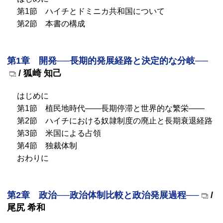
第1節 ハイチとドミニカ共和国について
第2節 本書の構成
第1章 開発──長期的発展経路と決定的な分岐──
/ 狐崎 知己
はじめに
第1節 植民地時代――長期停滞と世界的な繁栄――
第2節 ハイチにおける奴隷制度の廃止と長期衰退経路
第3節 米国による占領
第4節 独裁体制
おわりに
第2章 政治──政治体制比較と政治発展過程──
/
尾尻 希和