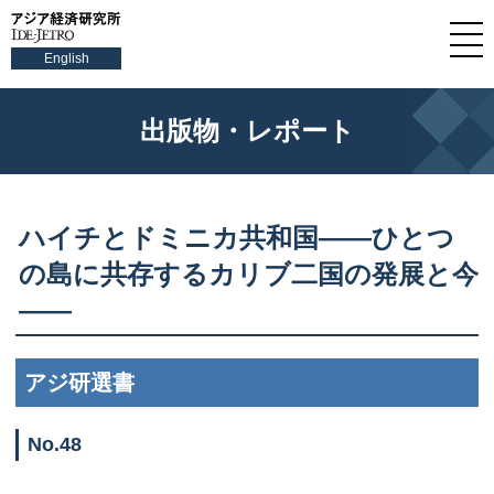
English
出版物・レポート
ハイチとドミニカ共和国――ひとつ
の島に共存するカリブ二国の発展と今
――
アジ研選書
No.48