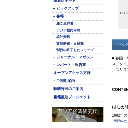
新着レポート
ピックアップ
書籍
和文単行書
アジア動向年報
統計資料
文献解題・目録類
バッ
刊行の終了したシリーズ
ジャーナル・マガジン
■ 各国
ス／タイ
レポート・報告書
／スリラ
オープンアクセス方針
ご利用案内
転載許可のご案内
CONTE
書籍復刻プロジェクト
はしが
1992年
1992