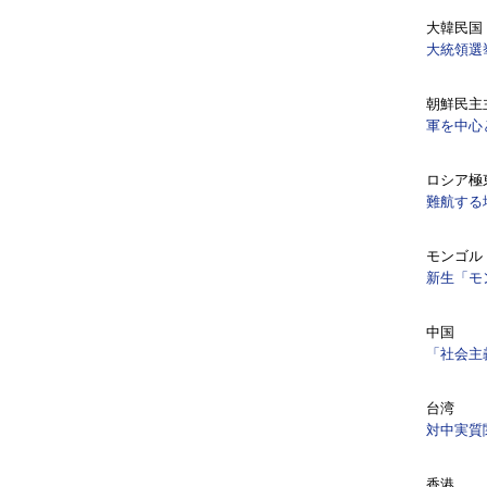
大韓民国
大統領選
朝鮮民主
軍を中心
ロシア極
難航する
モンゴル
新生「モ
中国
「社会主
台湾
対中実質
香港