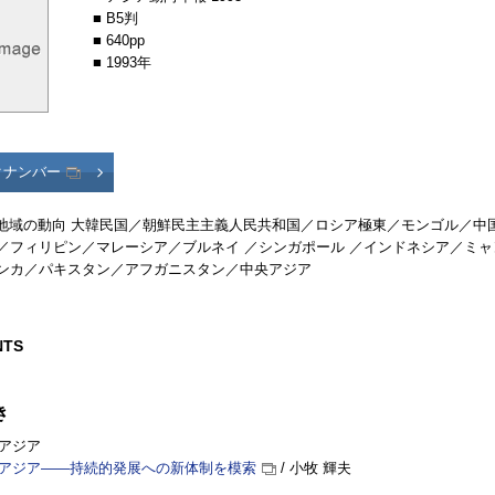
■ B5判
■ 640pp
■ 1993年
クナンバー
・地域の動向 大韓民国／朝鮮民主主義人民共和国／ロシア極東／モンゴル／
／フィリピン／マレーシア／ブルネイ ／シンガポール ／インドネシア／ミ
ンカ／パキスタン／アフガニスタン／中央アジア
NTS
き
のアジア
年のアジア――持続的発展への新体制を模索
/ 小牧 輝夫