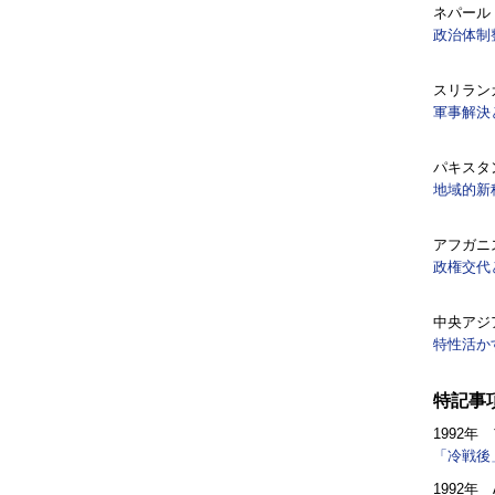
ネパール
政治体制
スリラン
軍事解決
パキスタ
地域的新
アフガニ
政権交代
中央アジ
特性活か
特記事
1992
「冷戦後
1992年