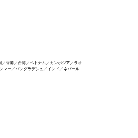
中国／香港／台湾／ベトナム／カンボジア／ラオ
ャンマー／バングラデシュ／インド／ネパール