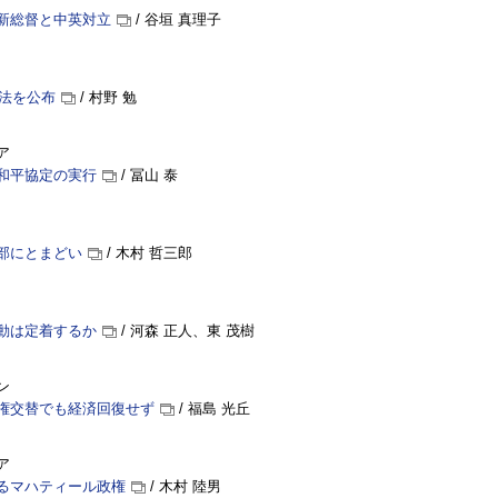
新総督と中英対立
/ 谷垣 真理子
憲法を公布
/ 村野 勉
ア
和平協定の実行
/ 冨山 泰
部にとまどい
/ 木村 哲三郎
動は定着するか
/ 河森 正人、東 茂樹
ン
権交替でも経済回復せず
/ 福島 光丘
ア
るマハティール政権
/ 木村 陸男