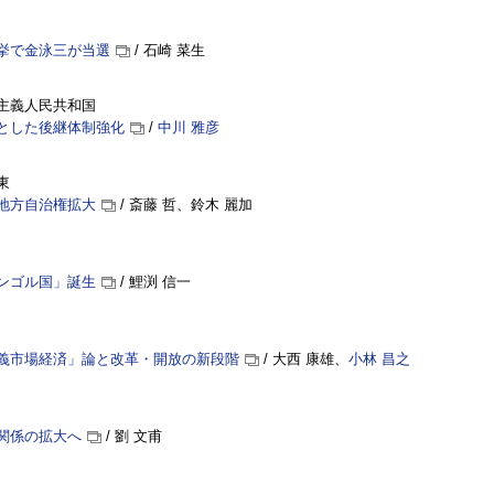
挙で金泳三が当選
/ 石崎 菜生
主義人民共和国
とした後継体制強化
/
中川 雅彦
東
地方自治権拡大
/ 斎藤 哲、鈴木 麗加
ンゴル国」誕生
/ 鯉渕 信一
義市場経済」論と改革・開放の新段階
/ 大西 康雄、
小林 昌之
関係の拡大へ
/ 劉 文甫