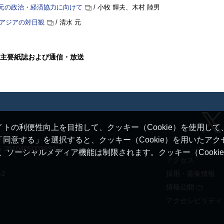
元の政治・経済協力に向けて
/ 小牧 輝夫、木村 陸男
 アジアの対日観
/ 清水 元
主要紙誌および通信・放送
トの利便性向上を目指して、クッキー（Cookie）を使用し
同意する」を選択すると、クッキー（Cookie）を用いたア
10405003693）
ると、ソーシャルメディア機能は制限されます。クッキー（Cook
アクセス
-2
採用・募集情報
情報公開
アクセシビリティ