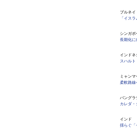
ブルネイ
「イスラ
シンガポ
長期化に
インドネ
スハルト
ミャンマ
柔軟路線
バングラ
カレダ・
インド
揺らぐ「