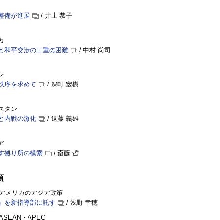
整備が進展
/ 井上 恭子
カ
と和平交渉の二重の困難
/ 中村 尚司
ン
秩序を求めて
/ 深町 宏樹
スタン
と内戦の激化
/ 遠藤 義雄
ア
す拠り所の模索
/ 斎藤 哲
項
年 アメリカのアジア政策
」を新指導部に託す
/ 浅野 幸穂
ASEAN・APEC