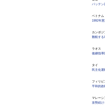
パッテン
ベトナム
1992年
カンボジ
難航する
ラオス
後継指導
タイ
民主化運
フィリピ
平和的政
マレーシ
攻勢続け