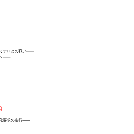
してテロとの戦い――
へ――
主化要求の進行――