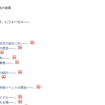
合の進展
人」にフォーカス――
所設立のあれこれ――」
流の歴史――」
0年――」
修事業――」
境の紹介――」
」
―学術イベントの歴史――」
サイクル――」
かれる場――」