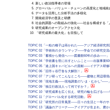
新しい政治指導者の登場
グローバル・バリュー・チェーンの高度化と地域統
データを活用した分析手法の多様化
開発経済学の普及と研鑽
社会的課題への取組みの強化――社会を構成する「
研究成果のオープンアクセス化
「研究成果の最大化」を目指して
TOPIC 01「一粒の種子は蒔かれた――アジア経済研究
TOPIC 02「学術街のタウンマップ――学会での研究交
TOPIC 03「蓄積から発信へ――図書館60年の歩み――」
TOPIC 04「学術書を世に出すといふこと――出版事業6
TOPIC 05「途上国キャパビルへの貢献――イデアス研
TOPIC 06「旧市ヶ谷庁舎を大解剖！」
TOPIC 07「アジ研ってこんなところ――建物と周辺環
TOPIC 08「現地主義――現地調査の“いま・むかし”――
TOPIC 09「独立行政法人って何ですか？」
TOPIC 10「研究成果を広く伝え、研究の輪を広げる―
TOPIC 11「グローバル化する研究活動」
TOPIC 12「研究所の日常風景――日々の生活と一年の
TOPIC 13「議論のアリーナ――アイデアが生まれ、磨