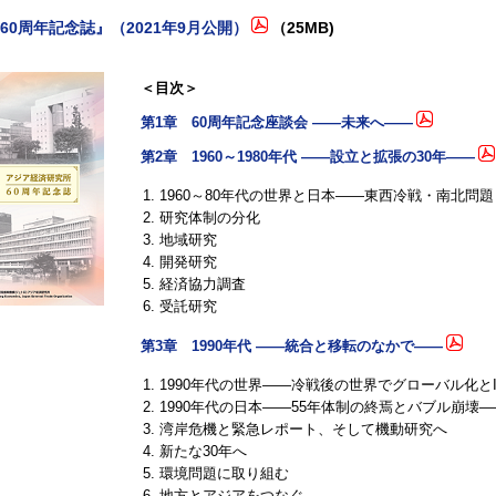
60周年記念誌』（2021年9月公開）
（25MB)
＜目次＞
第1章 60周年記念座談会 ――未来へ――
第2章 1960～1980年代 ――設立と拡張の30年――
1960～80年代の世界と日本――東西冷戦・南北問
研究体制の分化
地域研究
開発研究
経済協力調査
受託研究
第3章 1990年代 ――統合と移転のなかで――
1990年代の世界――冷戦後の世界でグローバル化と
1990年代の日本――55年体制の終焉とバブル崩壊―
湾岸危機と緊急レポート、そして機動研究へ
新たな30年へ
環境問題に取り組む
地方とアジアをつなぐ