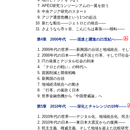
APEC研究コンソーシアムの一翼を担う
中央アジア研究のスタート
アジア通貨危機という1つの起点
新たな船出――ジェトロとの統合――
さようなら市ヶ谷、こんにちは幕張――移転――
第4章 2000年代 ――混迷と躍進の21世紀へ――
2000年代の世界――新興国の台頭と地域統合、そ
2000年代の日本――平成不況と行革、そしてIT社会
ITの発展とデジタル社会の到来
「テロとの戦い」の時代へ
貧困削減と開発戦略
新興国の台頭
地域経済統合への動き
「行革」の嵐吹く日本
世界金融危機から「中国脅威論」へ
第5章 2010年代 ――深化とチャレンジの10年――
2010年代の世界――デジタル化、地域統合化、民
2010年代の日本――東日本大震災からの復興――
民主主義、権威主義、そして地域を超えた比較研究