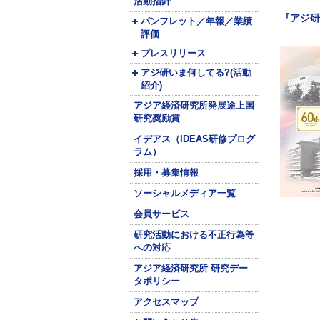
活動指針
『アジ研
パンフレット／年報／業績
評価
プレスリリース
アジ研いま何してる?(活動
紹介)
アジア経済研究所発展途上国
研究奨励賞
イデアス（IDEAS研修プログ
ラム）
採用・募集情報
ソーシャルメディア一覧
会員サービス
研究活動における不正行為等
への対応
アジア経済研究所 研究デー
タポリシー
アクセスマップ