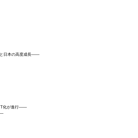
題と日本の高度成長――
IT化が進行――
―