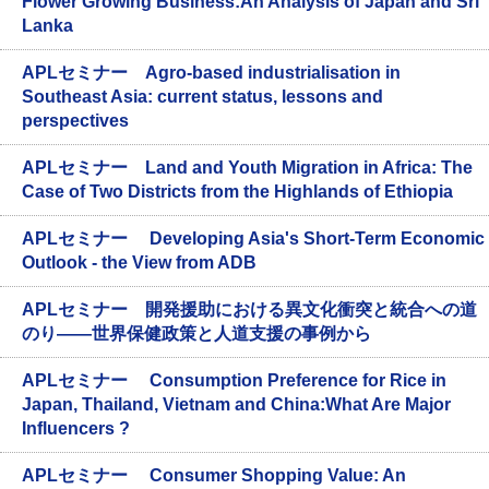
Flower Growing Business:An Analysis of Japan and Sri
Lanka
APLセミナー Agro-based industrialisation in
Southeast Asia: current status, lessons and
perspectives
APLセミナー Land and Youth Migration in Africa: The
Case of Two Districts from the Highlands of Ethiopia
APLセミナー Developing Asia's Short-Term Economic
Outlook - the View from ADB
APLセミナー 開発援助における異文化衝突と統合への道
のり――世界保健政策と人道支援の事例から
APLセミナー Consumption Preference for Rice in
Japan, Thailand, Vietnam and China:What Are Major
Influencers ?
APLセミナー Consumer Shopping Value: An