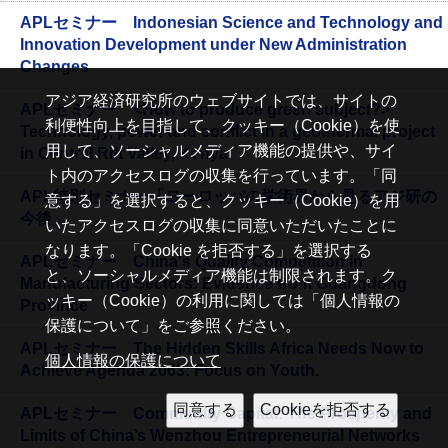
APLセミナー Indonesian Science and Technology and
Innovation Development under New Administration
Changes
アジア経済研究所のウェブサイトでは、サイトの
APLセミナー <How to produce green subject?>
利便性向上を目指して、クッキー（Cookie）を使
Technology, power and conflict in a geothermal project
用して、ソーシャルメディア機能の提供や、サイ
in Central Rift Valley, Kenya
ト内のアクセスログの収集を行っています。「同
APL特別セミナー「ヨーロッパの学術界から見るアジ研の
意する」を選択すると、クッキー（Cookie）を用
今後」
いたアクセスログの収集に同意いただいたことに
なります。「Cookie を拒否する」を選択する
APLセミナー China's Quality Competition in
と、ソーシャルメディア機能は制限されます。ク
Manufacturing Sectors: Evidence from Guangdong
ッキー（Cookie）の利用に関しては「個人情報の
Province
保護について」をご参照ください。
APLセミナー The Hidden Skills Africa Needs Now to
個人情報の保護について
Achieve Agenda 2063: Focus on Youth.
APLセミナー Community Capital: The Prosperity and
Limits of China’s Wenzhou Entrepreneurial Networks