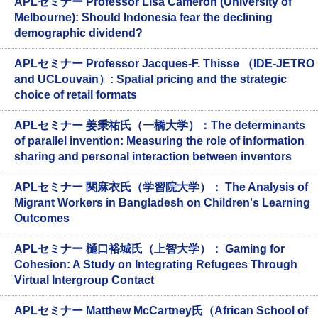
APLセミナー Professor Lisa Cameron (University of
Melbourne): Should Indonesia fear the declining
demographic dividend?
APLセミナー Professor Jacques-F. Thisse （IDE-JETRO
and UCLouvain）: Spatial pricing and the strategic
choice of retail formats
APLセミナー 姜秉祐氏（一橋大学）：The determinants
of parallel invention: Measuring the role of information
sharing and personal interaction between inventors
APLセミナー 関麻衣氏（学習院大学）： The Analysis of
Migrant Workers in Bangladesh on Children's Learning
Outcomes
APLセミナー 樋口裕城氏（上智大学）： Gaming for
Cohesion: A Study on Integrating Refugees Through
Virtual Intergroup Contact
APLセミナー Matthew McCartney氏（African School of