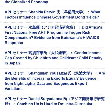
the Globalized Economy
APLセミナー Shahida Pervin 氏（早稲田大学）： What
Factors Influence Chinese Government Bond Yields?
APLセミナー 永島優（アジア経済研究所）： Did Africa's
First National Free ART Programme Trigger Risk
Compensation? Evidence from Botswana's HIV/AIDS
Response
APLセミナー 高須百華氏（大和総研）： Gender Income
Gap Created by Childbirth and Childcare: Child Penalty
in Japan
APLセミナー Shafiqullah Yousafzai 氏（筑波大学）： Are
the Benefits of Increasing Exports Equal? Evidence
from Night Lights Data and Exogenous Export
Variations
APLセミナー Daniel Suryadarma 氏（アジア開発銀行研究
所）： Catching Up is Hard to Do: Intra-Curricular