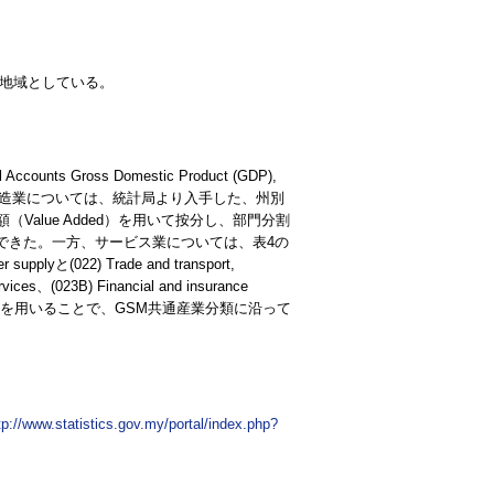
5地域としている。
Accounts Gross Domestic Product (GDP),
製造業については、統計局より入手した、州別
額（
Value Added
）を用いて按分し、部門分割
できた。一方、サービス業については、表4の
ter supplyと(022) Trade and transport,
vices、(023B) Financial and insurance
を用いることで、GSM共通産業分類に沿って
tp://www.statistics.gov.my/portal/index.php?