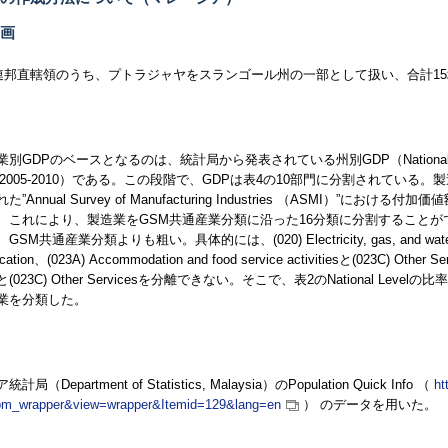
画
3連邦直轄領のうち、プトラジャヤをスランゴール州の一部として扱い、合計1
業別
GDP
のベースとなるのは、統計局から発表されている州別
GDP（National 
 2005-2010）
である。この段階で、
GDP
は表4の10部門に分割されている。
れた
”Annual Survey of Manufacturing Industries （ASMI）”
における付加価値
。これにより、製造業をGSM共通産業分類に沿った16分類に分割することが
、GSM共通産業分類よりも粗い。具体的には、
(020) Electricity, gas, and wa
ation、(023A) Accommodation and food service activitiesと(023C) Other Ser
sと(023C) Other Services
を分離できない。そこで、表2の
National Level
の比率
業を分類した。
ア統計局（
Department of Statistics, Malaysia
）の
Population Quick Info
（
ht
om_wrapper&view=wrapper&Itemid=129&lang=en
） のデータを用いた。