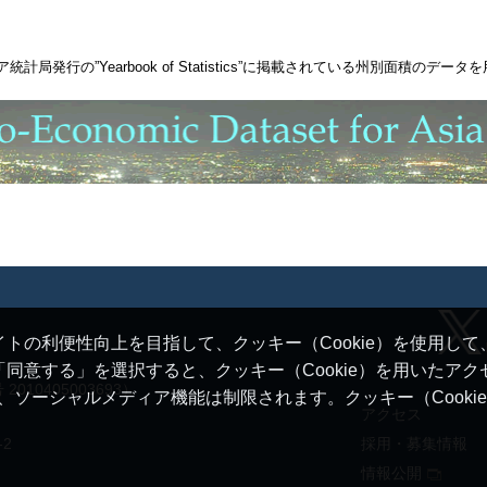
ア統計局発行の
”Yearbook of Statistics”
に掲載されている州別面積のデータを
トの利便性向上を目指して、クッキー（Cookie）を使用し
同意する」を選択すると、クッキー（Cookie）を用いたア
10405003693）
ると、ソーシャルメディア機能は制限されます。クッキー（Cook
アクセス
-2
採用・募集情報
情報公開