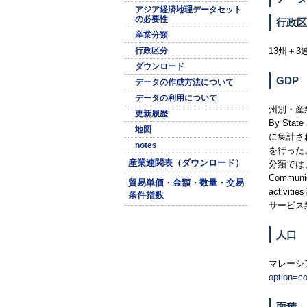
アジア経済地理データセット
の必要性
行政区
産業分類
行政区分
13州＋
ダウンロード
GDP
データの作成方法について
データの利用について
州別・産
更新履歴
By State
地図
に集計さ
notes
を行った
産業連関表（ダウンロード）
分類では
Communic
貿易単価・金額・数量・交易
activitie
条件指数
サービス
人口
マレーシ
option=c
面積