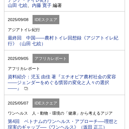
アジア・トイレ紀行
山田 七絵
、
内藤 寛子
編著
2025/09/08
IDEスクエア
アジアトイレ紀行
最終回 中国――農村トイレ回想録《アジアトイレ紀
行》（山田 七絵）
2025/09/05
アフリカレポート
アフリカレポート
資料紹介：児玉 由佳 著『エチオピア農村社会の変容
――ジェンダーをめぐる慣習の変化と人々の選択
――』
2025/05/07
IDEスクエア
ワンヘルス 人・動物・環境の「健康」から考えるアジア
第4回 ベトナムのワンヘルス・アプローチ──理想と
現実のギャップ──《ワンヘルス》（坂田 正三）