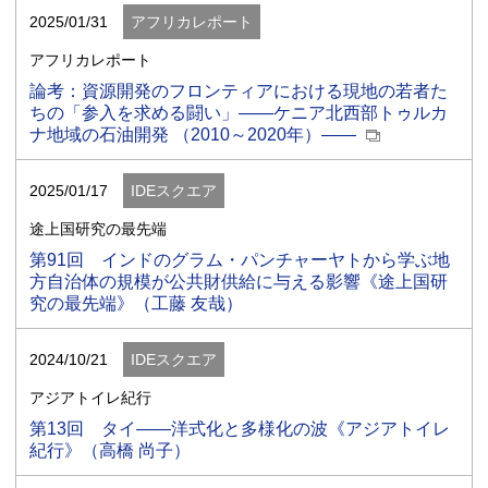
2025/01/31
アフリカレポート
アフリカレポート
論考：資源開発のフロンティアにおける現地の若者た
ちの「参入を求める闘い」――ケニア北西部トゥルカ
ナ地域の石油開発 （2010～2020年）――
2025/01/17
IDEスクエア
途上国研究の最先端
第91回 インドのグラム・パンチャーヤトから学ぶ地
方自治体の規模が公共財供給に与える影響《途上国研
究の最先端》（工藤 友哉）
2024/10/21
IDEスクエア
アジアトイレ紀行
第13回 タイ――洋式化と多様化の波《アジアトイレ
紀行》（高橋 尚子）