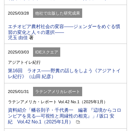
2025/03/28
他社で出版した研究成果
エチオピア農村社会の変容――ジェンダーをめぐる慣
習の変化と人々の選択――
児玉 由佳
著
2025/03/03
IDEスクエア
アジアトイレ紀行
第16回 ラオス――野糞の話しをしよう《アジアトイ
レ紀行》（山田 紀彦）
2025/01/31
ラテンアメリカレポート
ラテンアメリカ・レポート Vol.42 No.1（2025年1月）
資料紹介「幡谷則子・千代勇一 編著 『辺境からコロ
ンビアを見る―可視性と周縁性の相克』」/ 坂口 安
紀 Vol.42 No.1（2025年1月）