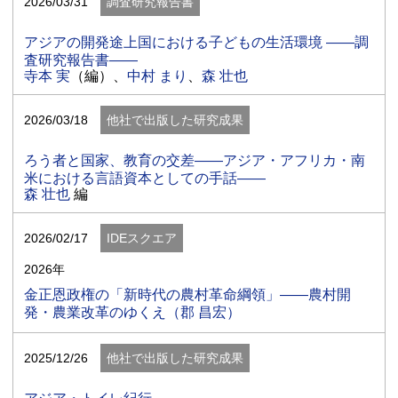
2026/03/31
調査研究報告書
アジアの開発途上国における子どもの生活環境 ――調
査研究報告書――
寺本 実
（編）、
中村 まり
、
森 壮也
2026/03/18
他社で出版した研究成果
ろう者と国家、教育の交差――アジア・アフリカ・南
米における言語資本としての手話――
森 壮也
編
2026/02/17
IDEスクエア
2026年
金正恩政権の「新時代の農村革命綱領」――農村開
発・農業改革のゆくえ（郡 昌宏）
2025/12/26
他社で出版した研究成果