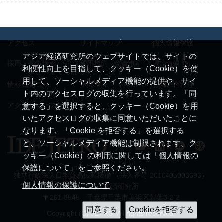
アクセス
サイトマップ
個人情報保護
アジア経済研究所のウェブサイトでは、サイトの
採用・募集情報
利用規約・免責事項
調達情報
利便性向上を目指して、クッキー（Cookie）を使
用して、ソーシャルメディア機能の提供や、サイ
情報公開
推奨環境
お問い合わせ
ト内のアクセスログの収集を行っています。「同
アクセシビリティ
意する」を選択すると、クッキー（Cookie）を用
いたアクセスログの収集に同意いただいたことに
なります。「Cookie を拒否する」を選択する
と、ソーシャルメディア機能は制限されます。ク
ッキー（Cookie）の利用に関しては「個人情報の
保護について」をご参照ください。
独立行政法人日本貿易振興機構 （法人番号 2010405003693）
個人情報の保護について
アジア経済研究所
〒261-8545 千葉県千葉市美浜区若葉3-2-2
Copyright (C) JETRO. All rights reserved.