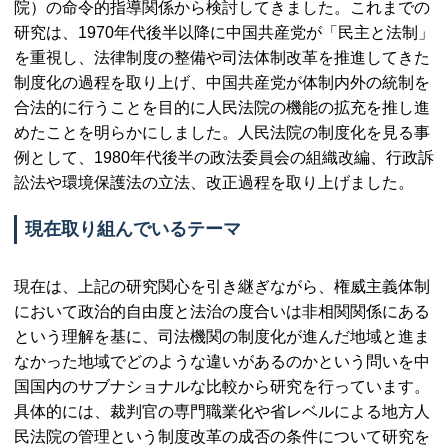
院）の命令的指導関係から検討してきました。これまでの
研究は、1970年代後半以降に中国共産党が「民主と法制」
を重視し、法律制度の整備や司法体制改革を推進してきた
制度化の過程を取り上げ、中国共産党が体制内外の統制を
合法的に行うことを目的に人民法院の機能の拡充を推し進
めたことを明らかにしました。人民法院の制度化を見る事
例として、1980年代後半の政法委員会の組織改編、行政訴
訟法や環境保護法の立法、改正過程を取り上げました。
現在取り組んでいるテーマ
現在は、上記の研究関心を引き継ぎながら、権威主義体制
において政治的自由度と法治の度合いは非相関関係にある
という理解を基に、司法機関の制度化が進んだ地域と進ま
なかった地域でどのような違いがあるのかという問いを中
国国内のサブナショナルな比較から研究を行っています。
具体的には、裁判官の専門職業化や省レベルによる地方人
民法院の管理という制度改革の成否の条件について研究を