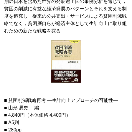
期の日本を含めた世界の発展途上国の事例分析を通じて，
貧困の削減に有益な経済発展のパターンとそれを支える制
度を追究し，従来の公共支出・サービスによる貧困削減戦
略でなく，貧困層自らが経済主体として生計向上に取り組
むための新たな戦略を探る．
■ 貧困削減戦略再考 —生計向上アプローチの可能性—
■ 山形 辰史 編
■ 4,840円（本体価格 4,400円）
■ A5判
■ 280pp