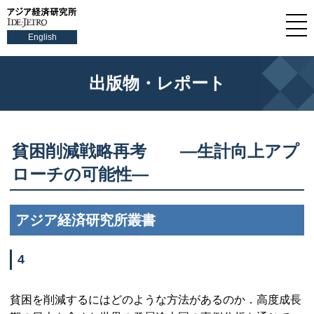
English
出版物・レポート
貧困削減戦略再考 —生計向上アプ
ローチの可能性—
アジア経済研究所叢書
4
貧困を削減するにはどのような方法があるのか．高度成長