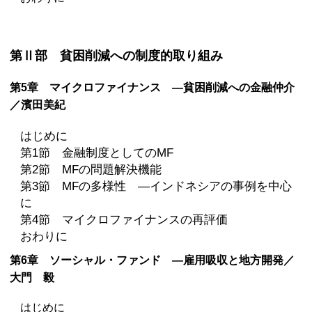
第Ⅱ部 貧困削減への制度的取り組み
第5章 マイクロファイナンス —貧困削減への金融仲介
／濱田美紀
はじめに
第1節 金融制度としての
MF
第2節
MF
の問題解決機能
第3節
MF
の多様性 —インドネシアの事例を中心
に
第4節 マイクロファイナンスの再評価
おわりに
第6章 ソーシャル・ファンド —雇用吸収と地方開発／
大門 毅
はじめに