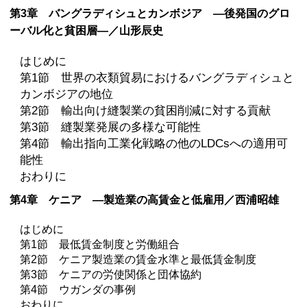
第3章 バングラディシュとカンボジア —後発国のグロ
ーバル化と貧困層—／山形辰史
はじめに
第1節 世界の衣類貿易におけるバングラディシュと
カンボジアの地位
第2節 輸出向け縫製業の貧困削減に対する貢献
第3節 縫製業発展の多様な可能性
第4節 輸出指向工業化戦略の他のLDCsへの適用可
能性
おわりに
第4章 ケニア —製造業の高賃金と低雇用／西浦昭雄
はじめに
第1節 最低賃金制度と労働組合
第2節 ケニア製造業の賃金水準と最低賃金制度
第3節 ケニアの労使関係と団体協約
第4節 ウガンダの事例
おわりに