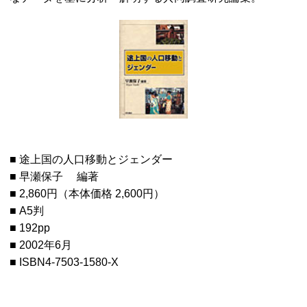
■ 途上国の人口移動とジェンダー
■ 早瀬保子 編著
■ 2,860円（本体価格 2,600円）
■ A5判
■ 192pp
■ 2002年6月
■ ISBN4-7503-1580-X