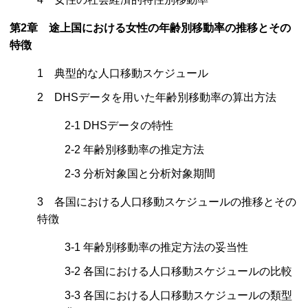
第2章 途上国における女性の年齢別移動率の推移とその
特徴
1 典型的な人口移動スケジュール
2
DHS
データを用いた年齢別移動率の算出方法
2-1
DHS
データの特性
2-2 年齢別移動率の推定方法
2-3 分析対象国と分析対象期間
3 各国における人口移動スケジュールの推移とその
特徴
3-1 年齢別移動率の推定方法の妥当性
3-2 各国における人口移動スケジュールの比較
3-3 各国における人口移動スケジュールの類型