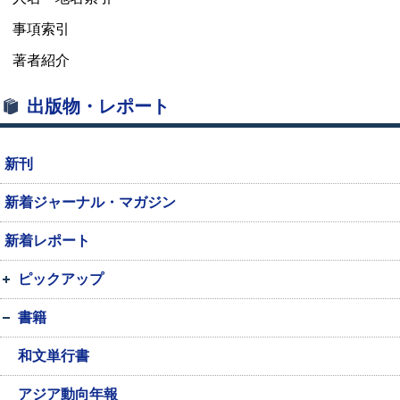
事項索引
著者紹介
出版物・レポート
新刊
新着ジャーナル・マガジン
新着レポート
ピックアップ
書籍
和文単行書
アジア動向年報