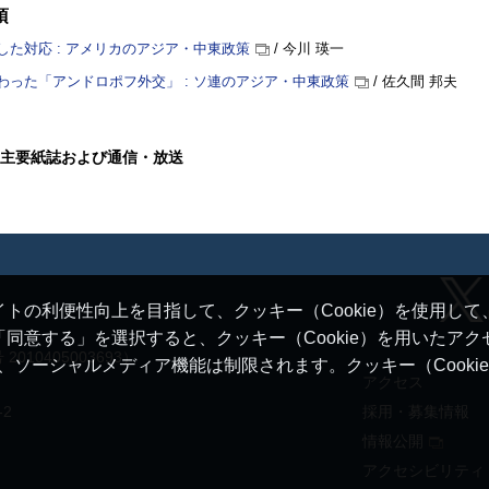
項
した対応 : アメリカのアジア・中東政策
/ 今川 瑛一
わった「アンドロポフ外交」 : ソ連のアジア・中東政策
/ 佐久間 邦夫
主要紙誌および通信・放送
トの利便性向上を目指して、クッキー（Cookie）を使用し
同意する」を選択すると、クッキー（Cookie）を用いたア
10405003693）
ると、ソーシャルメディア機能は制限されます。クッキー（Cook
アクセス
-2
採用・募集情報
情報公開
アクセシビリティ