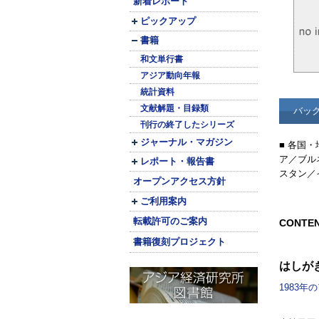
新着レポート
ピックアップ
書籍
和文単行書
アジア動向年報
統計資料
文献解題・目録類
バッ
刊行の終了したシリーズ
ジャーナル・マガジン
■ 各国
ア／ブル
レポート・報告書
スタン／
オープンアクセス方針
ご利用案内
転載許可のご案内
CONTE
書籍復刻プロジェクト
はしが
1983年