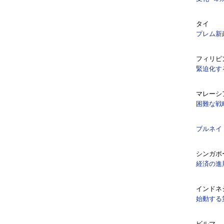
タイ
プレム新
フィリピ
緊迫化す
マレーシ
困難な戦
ブルネイ
シンガポ
経済の進
インドネ
始動する
ビルマ