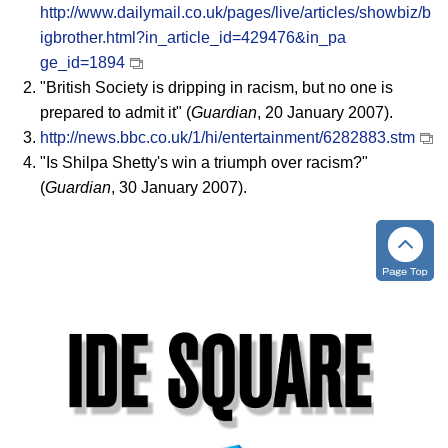
http://www.dailymail.co.uk/pages/live/articles/showbiz/b
igbrother.html?in_article_id=429476&in_pa
ge_id=1894
"British Society is dripping in racism, but no one is
prepared to admit it" (
Guardian
, 20 January 2007).
http://news.bbc.co.uk/1/hi/entertainment/6282883.stm
"Is Shilpa Shetty's win a triumph over racism?"
(
Guardian
, 30 January 2007).