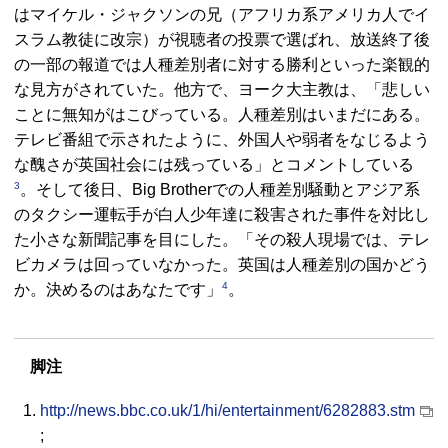
はマイケル・ジャクソンの兄（アフリカ系アメリカ人でイ
スラム教徒に改宗）が視聴者の投票で選ばれ、放送終了後
の一部の報道では人種差別者に対する勝利といった楽観的
な見方がされていた。他方で、ヨーク大主教は、「悲しい
ことに無知がはこびっている。人種差別はいまだにある。
テレビ番組で示されたように、外国人や弱者をなじるよう
な醜さが英国社会には残っている」とコメントしている
3
。そして後日、Big Brotherでの人種差別騒動とアジア系
のタクシー運転手が白人少年達に殺害された事件を対比し
た小さな新聞記事を目にした。「その殺人現場では、テレ
ビカメラは回っていなかった。英国は人種差別の国かどう
4
か。決めるのはあなたです」
。
脚注
http://news.bbc.co.uk/1/hi/entertainment/6282883.stm
;