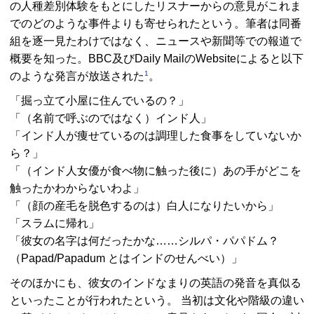
の人種差別体験をもとにしたリスナーからの意見がこれま
でのどのような事件よりも寄せられたという。筆者は同番
組を逐一見たわけではなく、ニュースや新聞等での報道で
概要を知った。BBC及びDaily MailのWebsiteによると以下
1
のような発言が放送された
。
「掘っ立て小屋に住んでいるの？」
「（名前で呼ぶのではなく）インド人」
「インド人が痩せているのは調理した食事をしていないか
ら？」
「（インド人女優が食べ物に触った後に）あの手がどこを
触ったかわからないわよ」
「（顔の産毛を脱色するのは）白人になりたいから」
「スラムに帰れ」
「彼女の名字は何だったかな……シルパ・パパドム？
（Papad/Papadum とはインドのせんべい）」
そのほかにも、彼女のインドなまりの英語の発音を真似る
といったことが行われたという。 当初は文化や階級の違い