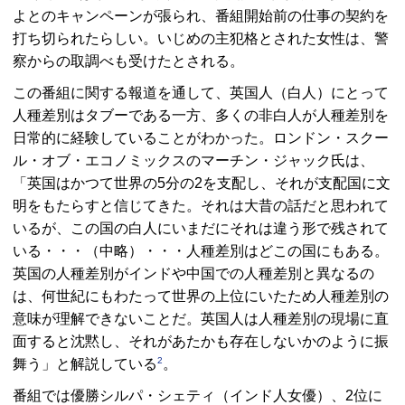
よとのキャンペーンが張られ、番組開始前の仕事の契約を
打ち切られたらしい。いじめの主犯格とされた女性は、警
察からの取調べも受けたとされる。
この番組に関する報道を通して、英国人（白人）にとって
人種差別はタブーである一方、多くの非白人が人種差別を
日常的に経験していることがわかった。ロンドン・スクー
ル・オブ・エコノミックスのマーチン・ジャック氏は、
「英国はかつて世界の5分の2を支配し、それが支配国に文
明をもたらすと信じてきた。それは大昔の話だと思われて
いるが、この国の白人にいまだにそれは違う形で残されて
いる・・・（中略）・・・人種差別はどこの国にもある。
英国の人種差別がインドや中国での人種差別と異なるの
は、何世紀にもわたって世界の上位にいたため人種差別の
意味が理解できないことだ。英国人は人種差別の現場に直
面すると沈黙し、それがあたかも存在しないかのように振
2
舞う」と解説している
。
番組では優勝シルパ・シェティ（インド人女優）、2位に