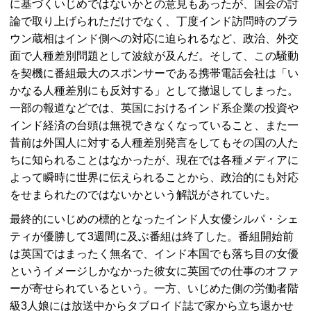
に基づくいじめではないかとの意見もあったが、国会の討
論で取り上げられただけでなく、丁度インド訪問時のブラ
ウン蔵相はインド側への対応に迫られるなど、政治、外交
面で人種差別問題として波紋が及んだ。そして、この騒動
を契機に番組最大のスポンサーである携帯電話会社は「い
かなる人種差別にも反対する」として撤退してしまった。
一部の報道などでは、英国におけるインド系企業の投資や
インド経済の台頭は無視できなくなっていること、また一
昔前は外国人に対する人種差別発言をしてもその国の人た
ちに知られることはなかったが、現在では各種メディアに
よって瞬時に世界に伝えられることから、政治的にも対応
をせまられたのではないかという解説がされていた。
最終的にいじめの標的となったインド人女優シルパ・シェ
ティが優勝して3週間に及ぶ番組は終了した。番組開始前
は英国ではまったく無名で、インド本国でも落ち目の女優
というイメージしかなかった彼女に英国での仕事のオファ
ーが寄せられているという。一方、いじめた側の労働者階
級3人娘には放送中からタブロイド誌で家から立ち退かせ