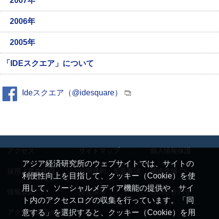
2007年
2006年
2005年
「IDEスクエア」について
Ideスクエア（@idesquare）
アクセス
サイトマップ
個人情報保護
アジア経済研究所のウェブサイトでは、サイトの
採用・募集情報
利用規約・免責事項
調達情報
利便性向上を目指して、クッキー（Cookie）を使
用して、ソーシャルメディア機能の提供や、サイ
情報公開
推奨環境
お問い合わせ
ト内のアクセスログの収集を行っています。「同
アクセシビリティ
意する」を選択すると、クッキー（Cookie）を用