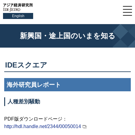
English
新興国・途上国のいまを知る
IDEスクエア
海外研究員レポート
人種差別騒動
PDF版ダウンロードページ：
http://hdl.handle.net/2344/00050014