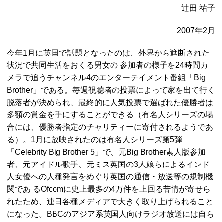
辻田 祐子
2007年2月
今年1月に英国で話題となったのは、外界から遮断された
状況で共同生活をおくる男女の 参加者の様子を24時間カ
メラで追うチャンネル4のエンターテイメント番組「Big
Brother」である。毎週視聴者の投票によって家を出て行く
脱落者が決められ、最終的に人気投票で選ばれた優勝者は
多額の賞金を手にすることができる（有名人シリーズの場
合には、優勝者指定のチャリティーに寄付されるようであ
る）。1月に放映されたのは有名人シリーズ第5弾
「Celebrity Big Brother 5」で、元Big Brother素人版参加
者、元アイドル歌手、元ミス英国の3人娘らによるインド
人女優への人種発言をめぐり英国の通信・放送等の規制機
関であ るOfcomに史上最多の4万件を上回る苦情が寄せら
れたため、連日各種メディアで大きく取り上げられること
になった。BBCのアジア系英国人向けラジオ放送には自ら