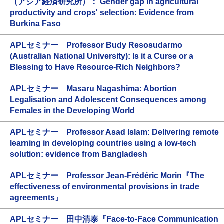
（アジア経済研究所）： Gender gap in agricultural
productivity and crops' selection: Evidence from
Burkina Faso
APLセミナー Professor Budy Resosudarmo
(Australian National University): Is it a Curse or a
Blessing to Have Resource-Rich Neighbors?
APLセミナー Masaru Nagashima: Abortion
Legalisation and Adolescent Consequences among
Females in the Developing World
APLセミナー Professor Asad Islam: Delivering remote
learning in developing countries using a low-tech
solution: evidence from Bangladesh
APLセミナー Professor Jean-Frédéric Morin『The
effectiveness of environmental provisions in trade
agreements』
APLセミナー 田中清泰『Face-to-Face Communication