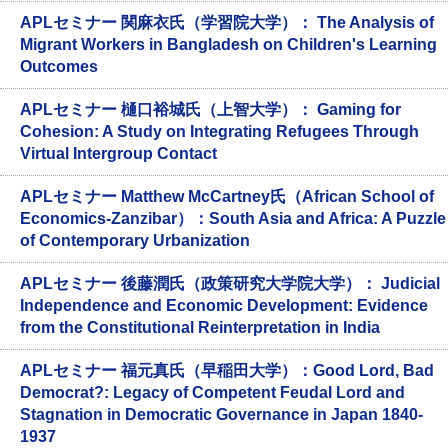
APLセミナー 関麻衣氏（学習院大学）： The Analysis of
Migrant Workers in Bangladesh on Children's Learning
Outcomes
APLセミナー 樋口裕城氏（上智大学）： Gaming for
Cohesion: A Study on Integrating Refugees Through
Virtual Intergroup Contact
APLセミナー Matthew McCartney氏（African School of
Economics-Zanzibar）：South Asia and Africa: A Puzzle
of Contemporary Urbanization
APLセミナー 後藤潤氏（政策研究大学院大学）： Judicial
Independence and Economic Development: Evidence
from the Constitutional Reinterpretation in India
APLセミナー 福元真氏（早稲田大学）：Good Lord, Bad
Democrat?: Legacy of Competent Feudal Lord and
Stagnation in Democratic Governance in Japan 1840-
1937