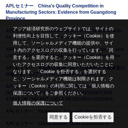
APLセミナー China's Quality Competition in
Manufacturing Sectors: Evidence from Guangdong
Province
アジア経済研究所のウェブサイトでは、サイトの
APLセミナー The Hidden Skills Africa Needs Now to
利便性向上を目指して、クッキー（Cookie）を使
Achieve Agenda 2063: Focus on Youth.
用して、ソーシャルメディア機能の提供や、サイ
APLセミナー Community Capital: The Prosperity and
ト内のアクセスログの収集を行っています。「同
Limits of China’s Wenzhou Entrepreneurial Networks
意する」を選択すると、クッキー（Cookie）を用
いたアクセスログの収集に同意いただいたことに
APLセミナー 多面的な貧困に関する障害者と非障害者の
なります。「Cookie を拒否する」を選択する
比較分析 —南アフリカの大規模データを用いて—
と、ソーシャルメディア機能は制限されます。ク
ッキー（Cookie）の利用に関しては「個人情報の
APLセミナー SKILLED CITIES, REGIONAL
DISPARITIES, AND EFFICIENT TRANSPORT:THE
保護について」をご参照ください。
STATE OF THE ART AND A RESEARCH AGENDA
個人情報の保護について
APLセミナー Temporary Jobs and Globalization
APLセミナー Cross-Border Skills Education in