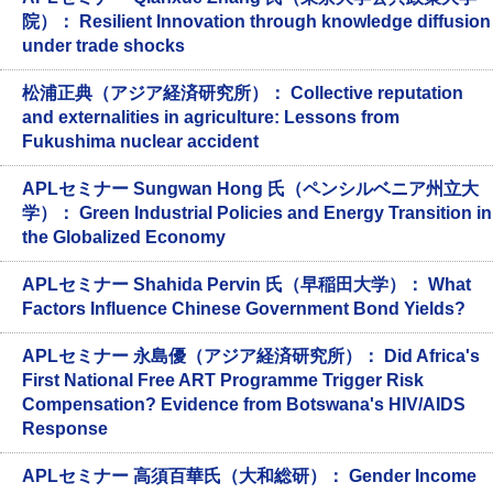
院）： Resilient Innovation through knowledge diffusion
under trade shocks
松浦正典（アジア経済研究所）： Collective reputation
and externalities in agriculture: Lessons from
Fukushima nuclear accident
APLセミナー Sungwan Hong 氏（ペンシルベニア州立大
学）： Green Industrial Policies and Energy Transition in
the Globalized Economy
APLセミナー Shahida Pervin 氏（早稲田大学）： What
Factors Influence Chinese Government Bond Yields?
APLセミナー 永島優（アジア経済研究所）： Did Africa's
First National Free ART Programme Trigger Risk
Compensation? Evidence from Botswana's HIV/AIDS
Response
APLセミナー 高須百華氏（大和総研）： Gender Income