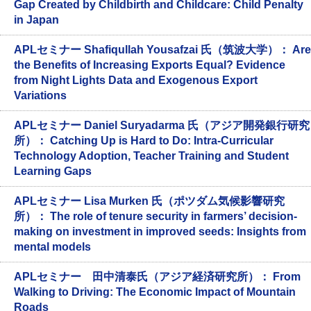
Gap Created by Childbirth and Childcare: Child Penalty
in Japan
APLセミナー Shafiqullah Yousafzai 氏（筑波大学）： Are
the Benefits of Increasing Exports Equal? Evidence
from Night Lights Data and Exogenous Export
Variations
APLセミナー Daniel Suryadarma 氏（アジア開発銀行研究
所）： Catching Up is Hard to Do: Intra-Curricular
Technology Adoption, Teacher Training and Student
Learning Gaps
APLセミナー Lisa Murken 氏（ポツダム気候影響研究
所）： The role of tenure security in farmers’ decision-
making on investment in improved seeds: Insights from
mental models
APLセミナー 田中清泰氏（アジア経済研究所）： From
Walking to Driving: The Economic Impact of Mountain
Roads