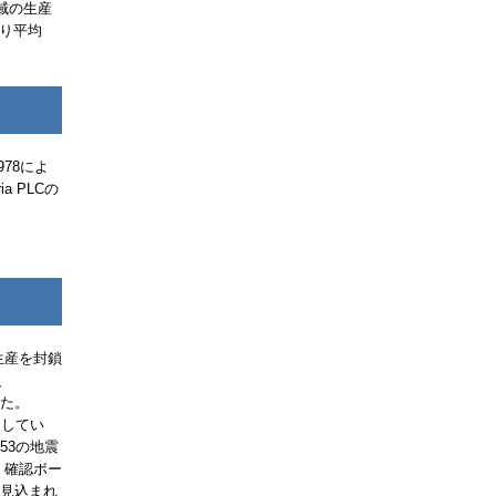
域の生産
たり平均
978によ
ria PLC
の
生産を封鎖
e、
した。
定してい
53の地震
。確認ボー
が見込まれ