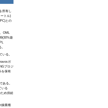
権を所有し
ートル)
NPC)
との
)、
OML
39(30%遊
PL
る。
ている。
ravos
ガ
LNG
プロジ
5%を保有
主である。
ている
のため供給
ct
操業権