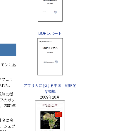
BOP
レポート
イモンにあ
クフェラ
された。
アフリカにおける中国—戦略的
な概観
規制に従
2009年10月
フのガソ
。2001年
社名に戻
日、シェブ