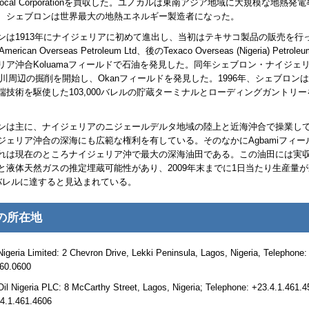
ocal Corporation
を買収した。ユノカルは東南アジア地域に大規模な地熱発電
、シェブロンは世界最大の地熱エネルギー製造者になった。
ンは1913年にナイジェリアに初めて進出し、当初はテキサコ製品の販売を行
American Overseas Petroleum Ltd
、後の
Texaco Overseas (Nigeria) Petrole
リア沖合
Koluama
フィールドで石油を発見した。同年シェブロン・ナイジェ
川周辺の掘削を開始し、
Okan
フィールドを発見した。1996年、シェブロンは
端技術を駆使した103,000バレルの貯蔵ターミナルとローディングガントリ
ンは主に、ナイジェリアのニジェールデルタ地域の陸上と近海沖合で操業し
ジェリア沖合の深海にも広範な権利を有している。そのなかに
Agbami
フィー
れは現在のところナイジェリア沖で最大の深海油田である。この油田には実収
と液体天然ガスの推定埋蔵可能性があり、2009年末までに1日当たり生産量
00バレルに達すると見込まれている。
の所在地
igeria Limited: 2 Chevron Drive, Lekki Peninsula, Lagos, Nigeria, Telephone:
260.0600
il Nigeria PLC: 8 McCarthy Street, Lagos, Nigeria; Telephone: +23.4.1.461.4
.4.1.461.4606