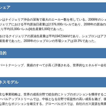
シェア
ンはナイジェリア沖合の深海で最大のエーカー数を有している。2008年のシ
ジェリアにおける平均原油日産量は計376,000バレルであり、2008年の原油
り平均15,000バレル(純生産量5,000)であった。
年におけるナイジェリアの原油生産量は平均194万bbl/dであり、シェブロンはア
製造者であった。2008年のシェブロンの市場シェアは19.3%であった。
目的
パートナーシップ、業績のすべてが高く評価される、世界的なエネルギー会
ネスモデル
主な事業戦略は、世界の成長分野で総合的にトップのポジションを獲得する
ーバルアップストリームでは、中核となる分野で収益性の高い成長を遂げ、
な新たなポジションを確立する。グローバルガスでは、自社のガス資源を商