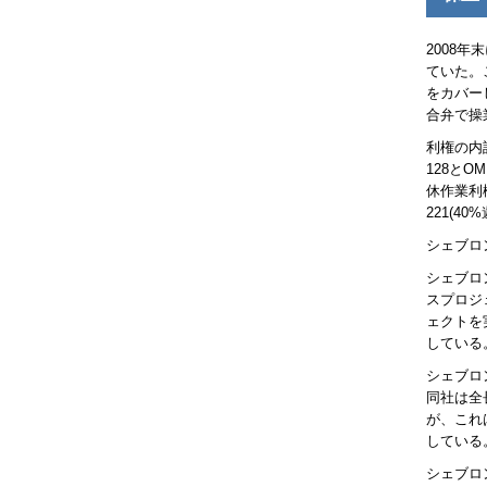
2008
ていた。
をカバー
合弁で操
利権の内
128と
OM
休作業利
221(4
シェブロ
シェブロ
スプロジ
ェクトを
している
シェブロ
同社は全長
が、これ
している
シェブロ