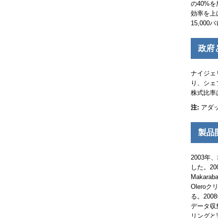
の40%
効率を上
15,000
政府
ナイジェ
り、シェ
株式比率
注:
アダ
製品
2003
した。20
Makarab
Olero
クリ
る。20
データ収
リングと