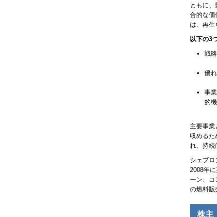
ともに、
合的な価
は、再生
以下の3
戦略
優れ
事業
的機
主要事業
収めるた
れ、持続
シェブロ
2008
ーン、コ
の燃料販
株主