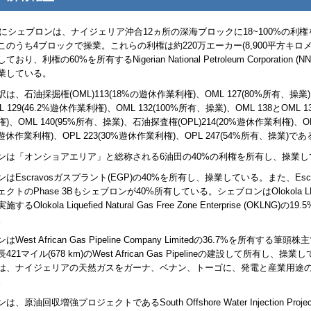
年末にシェブロンは、ナイジェリア沖合12ヵ所の深海ブロックに18~100%の利
このうち4ブロックで操業。これらの利権は約220万エーカー(8,900平方キロメ
しており、利権の60%を所有する
Nigerian National Petroleum Corporation (N
業している。
訳は、石油採掘権(
OML
)113(18%の遊休作業利権)、
OML
127(80%所有、操業
L
129(46.2%遊休作業利権)、
OML
132(100%所有、操業)、
OML
138と
OML
1
権)、
OML
140(95%所有、操業)、石油探査権(
OPL
)214(20%遊休作業利権)、
O
0%遊休作業利権)、
OPL
223(30%遊休作業利権)、
OPL
247(54%所有、操業)であ
ンは「オンショアエリア」と総称される6油田の40%の利権を所有し、操業し
ンは
Escravos
ガスプラント(
EGP
)の40%を所有し、操業している。また、
Esc
ェクトの
Phase
3Bもシェブロンが40%所有している。シェブロンは
Olokola 
実施する
Olokola Liquefied Natural Gas Free Zone Enterprise (OKLNG)
の19.
。
ンは
West African Gas Pipeline Company Limited
の36.7%を所有する筆頭株
421マイル(678 km)の
West African Gas Pipeline
の建設して所有し、操業し
は、ナイジェリアの天然ガスをガーナ、ベナン、トーゴに、発電と産業用途
。
ンは、原油回収増強プロジェクトである
South Offshore Water Injection Proje