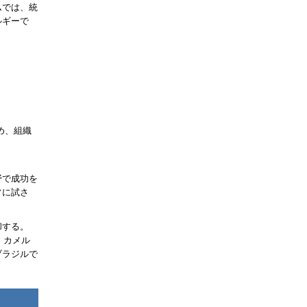
ムでは、統
ルギーで
め、組織
野で成功を
常に試さ
却する。
、カメル
ブラジルで