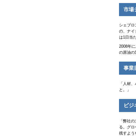
市場
シェブロ
の、ナイ
は1日当た
2008
の原油の
事業
「人材、
と。」
ビジ
「弊社の
る。グロ
残すよう