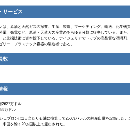
・サービス
ンは、原油と天然ガスの探査、生産、製造、マーケティング、輸送、化学物
発電、発電など、原油・天然ガス産業のあらゆる分野に従事している。また
ーと先端技術に資本投下している。ナイジェリアでトップの高品質な潤滑剤
ゼリー、プラスチック容器の製造者である。
員数
。
情報
億2627万ドル
689万ドル
年にシェブロンは1日当たり石油に換算して253万バレルの純産出量を記録した。
は、米国を除く20ヵ国以上で産出された。