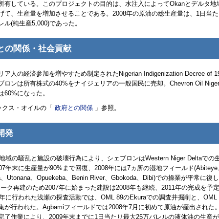
を所有している。このプロジェクトの目的は、水注入によって
Okan
とデルタ地
げて、生産量を増加させることである。2008年の原油の総生産量は、1日当
バレル(純生産5,000)であった。
との関係・社会貢献
リア人の経済参加を増やすため制定された
Nigerian Indigenization Decree of
1
ブロンは所有株式の40%をナイジェリアの一般国民に売却。
Chevron Oil Nige
は60%になった。
ックス・オイルの「
政府との関係
」参照。
開発
年、地域の騒乱と施設の破壊行為により、シェブロンは
Western Niger Delta
での
07年末に生産量が90%まで回復、2008年には7ヵ所の湿地フィールド(
Abitey
a、Utonana、Opuekeba、Benin River、Gbokoda、Dibi
)での操業が平常に復
ーク再建のため2007年に始まった建設は2008年も継続、2011年の完成を予
08年に行われた浅瀬の探査活動では、
OML
89の
Ekura
での調査井掘削と、
OML
集が行われた。
Agbami
フィールドでは2008年7月に初めて原油が産出された
完了作業により、2009年末までに1日当たり最大25万バレルの液体油の生産