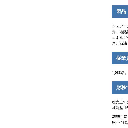
製品
シェブロ
売、地熱
エネルギ
ス、石油
従業
1,800名
財務
総売上:6
純利益:1
2008
約75%