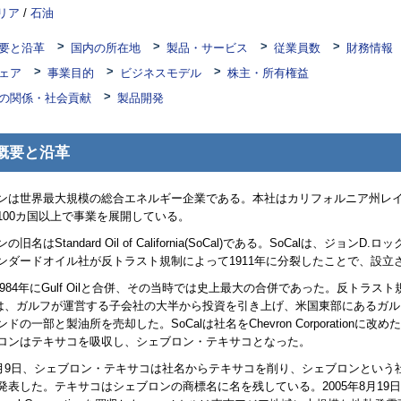
リア
/
石油
要と沿革
国内の所在地
製品・サービス
従業員数
財務情報
ェア
事業目的
ビジネスモデル
株主・所有権益
の関係・社会貢献
製品開発
概要と沿革
ンは世界最大規模の総合エネルギー企業である。本社はカリフォルニア州レ
100カ国以上で事業を展開している。
ンの旧名は
Standard Oil of California(SoCal)
である。
SoCal
は、ジョンD.ロッ
ンダードオイル社が反トラスト規制によって1911年に分裂したことで、設立
984年に
Gulf Oil
と合併、その当時では史上最大の合併であった。反トラスト
は、ガルフが運営する子会社の大半から投資を引き上げ、米国東部にあるガル
ンドの一部と製油所を売却した。
SoCal
は社名を
Chevron Corporation
に改めた
ロンはテキサコを吸収し、シェブロン・テキサコとなった。
年5月9日、シェブロン・テキサコは社名からテキサコを削り、シェブロンという
発表した。テキサコはシェブロンの商標名に名を残している。2005年8月19