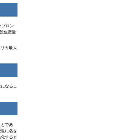
ェブロン
の総生産量
フリカ最大
社になるこ
ことであ
後世に名を
業化すると