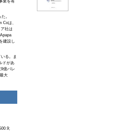
事業を有
った。
um Co
は、
リア社は
Apapa
ーを建設し
ている。ま
ルドがあ
9億バレ
が最大
500.9;