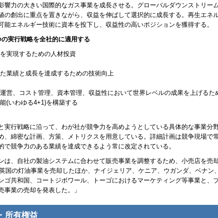
影響力の大きい国際的なガス事業を成長させる。グローバルダウンストリー
値の創出に重点を置きながら、収益を伸ばして選択的に成長する。再生エネ
可能エネルギー技術に資本を投下し、収益性の高いポジションを獲得する。
つの実行戦略を全社的に適用する
を実現するための人材投資
た業績と成長を達成するための技術向上
運営、コスト管理、資本管理、収益性において世界レベルの成果を上げるた
能(いわゆる4+1)を構築する
と実行戦略に沿って、わが社が競争力を高めようとしている具体的な事業分
め、綿密な計画、方策、メトリクスを用意している。詳細計画は競争現場で
的で競争力のある業績を達成できるよう常に改定されている。
ンは、自社の製油システムに合わせて販売事業を調整するため、小売店を売
年に英国の灯油事業を売却したほか、ナイジェリア、ケニア、ウガンダ、ベナン
ンゴ共和国、コートジボワール、トーゴにおけるマーケティング等事業と、
売事業の売却を発表した。」
・所有権益