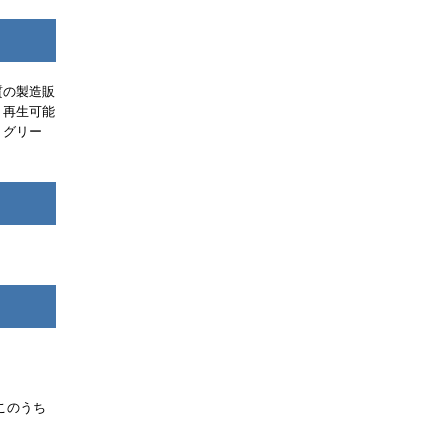
質の製造販
、再生可能
、グリー
このうち