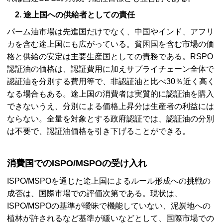
2. 途上国への供給者としての責任
パーム油市場は先進国だけでなく、中国やインド、アフリ
カを含む途上国にも広がっている。貧困国を含む市場の価
格と供給の安定は主要生産国としての責務である。RSPO
認証油の価格は、認証費用に加えサプライチェーン全体で
認証油を分別する費用等で、非認証油と比べ30％近く高く
なる場合もある。途上国の消費者は実質的に認証油を購入
できないうえ、分別による価格上昇分は生産者の利益には
ならない。全量を対象とする政府認証では、認証油の分別
は不要で、認証油価格を引き下げることができる。
消費国でのISPO/MSPOの受け入れ
ISPO/MSPOを通じた途上国によるルール形成への挑戦の
成否は、国際市場での評価次第である。現状は、
ISPO/MSPOの基準が曖昧で機能していない、泥炭地への
植林が許されるなど基準が緩いなどとして、国際市場での