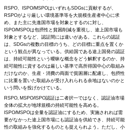
RSPO、ISPO/MSPOはいずれもSDGsに貢献するが、
RSPOがより厳しい環境基準等を大規模生産者中心に求
め、また主に先進国市場を対象とするのに対し、
ISPO/MSPOは包摂性と貧困削減を重視し、途上国市場も
対象とするなど、認証間には違いがある。これらの認証
は、SDGsの複数の目標のうち、どの目標に重点を置くか
という観点が異なっている。供給国である途上国発の認証
は、持続可能性という曖昧な概念をどう解釈するのか、持
続可能性に資するのは厳しい基準で高所得国中心の取組み
だけなのか、生産・消費の両面で貧困層に配慮し、包摂性
に比重を置いた取組みが受け入れられる余地はないのかと
いう問いを投げかけている。
RSPO, MSPO/ISPO認証は二者択一ではなく、認証油市場
全体の拡大が地球規模の持続可能性を高める。
ISPO/MSPOは全量を認証油にするため、実施されれば需
要がなかった途上国市場にも認証油を供給でき、持続可能
性の取組みを強化するものとも捉えられよう。ただし、小