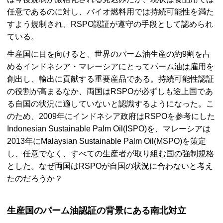
任意であるのに対し、バイオ燃料用では持続可能性を満た
すよう規制され、RSPO認証が遵守の手段として認められ
ている。
生産国に目を向けると、世界のパーム油生産の約9割を占
めるインドネシア・マレーシアにとってパーム油は雇用を
創出し、輸出に貢献する重要産品である。持続可能性認証
の役割が高まるなか、両国はRSPOが必ずしも途上国であ
る自国の状況に適していないと認識するようになった。こ
のため、2009年にインドネシア政府はRSPOを参考にした
Indonesian Sustainable Palm Oil(ISPO)を、マレーシアは
2013年にMalaysian Sustainable Palm Oil(MSPO)を策定
し、任意でなく、すべての生産者が取り組む国の強制規格
とした。なぜ両国はRSPOが自国の状況に合わないと考え
たのだろうか？
生産国のパーム油認証の背景にある南北対立