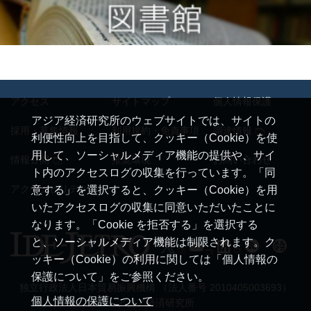
アクセス
サイトマップ
個人情報保護
アジア経済研究所のウェブサイトでは、サイトの
採用・募集情報
利用規約・免責事項
調達情報
利便性向上を目指して、クッキー（Cookie）を使
用して、ソーシャルメディア機能の提供や、サイ
情報公開
推奨環境
お問い合わせ
ト内のアクセスログの収集を行っています。「同
アクセシビリティ
意する」を選択すると、クッキー（Cookie）を用
いたアクセスログの収集に同意いただいたことに
なります。「Cookie を拒否する」を選択する
と、ソーシャルメディア機能は制限されます。ク
ッキー（Cookie）の利用に関しては「個人情報の
保護について」をご参照ください。
独立行政法人日本貿易振興機構 （法人番号 2010405003693）
個人情報の保護について
アジア経済研究所