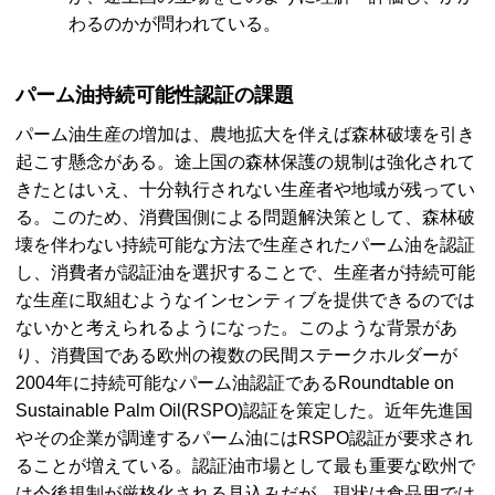
わるのかが問われている。
パーム油持続可能性認証の課題
パーム油生産の増加は、農地拡大を伴えば森林破壊を引き
起こす懸念がある。途上国の森林保護の規制は強化されて
きたとはいえ、十分執行されない生産者や地域が残ってい
る。このため、消費国側による問題解決策として、森林破
壊を伴わない持続可能な方法で生産されたパーム油を認証
し、消費者が認証油を選択することで、生産者が持続可能
な生産に取組むようなインセンティブを提供できるのでは
ないかと考えられるようになった。このような背景があ
り、消費国である欧州の複数の民間ステークホルダーが
2004年に持続可能なパーム油認証であるRoundtable on
Sustainable Palm Oil(RSPO)認証を策定した。近年先進国
やその企業が調達するパーム油にはRSPO認証が要求され
ることが増えている。認証油市場として最も重要な欧州で
は今後規制が厳格化される見込みだが、現状は食品用では