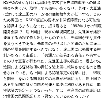
RSPO認証がなければ認証を要求する先進国市場への輸出
機会を失うが、取得しても価格が高くなり、菜種・大豆油
に対して途上国のパーム油の価格競争力が低下する。この
ため両国は、RSPO認証の要求が非関税障壁になる可能性
を認識するようになった。振り返ると、1992年リオの環境
開発会議で、途上国は「現在の環境問題は、先進国が経済
発展する過程で作り出したものであり、先進国が主な責任
を負うべきである。先進国の作り出した問題のために途上
国の発展を制約するべきではなく、途上国には発展する権
利がある」と主張し、「共通だが差異ある責任」を有する
とのリオ宣言が行われた。先進国主導の認証は、過去の先
進国による森林破壊の責任を途上国に転嫁させるものと懸
念されている。途上国による認証策定の背景には、「環境
と開発」をめぐる南北対立の再燃が根底にあり、途上国で
ある生産国自身が自国の開発と環境に利益がある持続可能
性認証の策定へとつながった。では、生産国の政府認証は
消費国の民間認証とどう異なっているのだろうか？