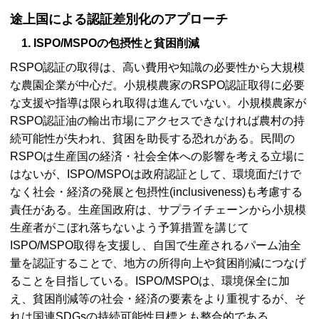
途上国による認証差別化のアプローチ
1. ISPO/MSPOの包摂性と貧困削減
RSPO認証の取得は、高い費用や知識の必要性から大規模
な農園企業が中心だ。小規模農家のRSPO認証取得に必要
な支援や指導は限られ取得は進んでいない。小規模農家が
RSPO認証油の輸出市場にアクセスできなければ農村の持
続可能性が失われ、貧困を助長する恐れがある。民間の
RSPOは生産国の経済・社会全体への影響を考える立場に
はないが、ISPO/MSPOは政府認証として、環境面だけで
なく社会・経済の発展と包摂性(inclusiveness)も考慮する
責任がある。生産国政府は、サプライチェーンから小規模
生産者がこぼれ落ちないよう予算措置を講じて
ISPO/MSPO取得を支援し、自国で生産されるパーム油全
量を認証することで、地方の所得向上や貧困削減につなげ
ることを目指している。ISPO/MSPOは、環境保全に加
え、貧困削減等の社会・経済の要素をより重視するが、そ
れは国連SDGsの持続可能性目標とも整合的である。