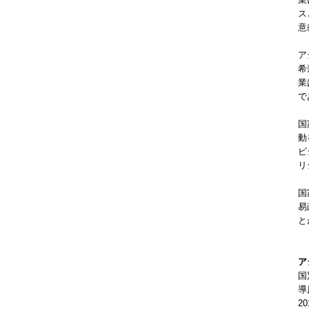
ス
意
ア
希
業
で
国
動
ビ
リ
国
易
と
ア
国
導
2