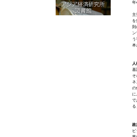
年
主
を
則
ン
う
本
人
基
そ
ネ
の
に
で
る
政
ビ
業