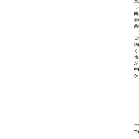
第
ラ
開
府
業
日
語
く
地
が
中
か
本
で