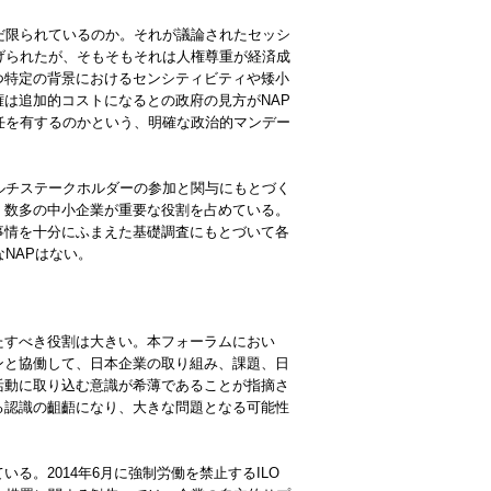
だ限られているのか。それが議論されたセッシ
げられたが、そもそもそれは人権尊重が経済成
つ特定の背景におけるセンシティビティや矮小
は追加的コストになるとの政府の見方がNAP
任を有するのかという、明確な政治的マンデー
ルチステークホルダーの参加と関与にもとづく
、数多の中小企業が重要な役割を占めている。
事情を十分にふまえた基礎調査にもとづいて各
NAPはない。
たすべき役割は大きい。本フォーラムにおい
ンと協働して、日本企業の取り組み、課題、日
活動に取り込む意識が希薄であることが指摘さ
る認識の齟齬になり、大きな問題となる可能性
。2014年6月に強制労働を禁止するILO