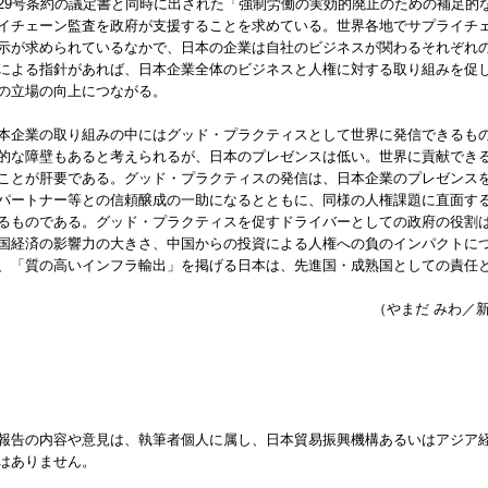
29号条約の議定書と同時に出された「強制労働の実効的廃止のための補足的
イチェーン監査を政府が支援することを求めている。世界各地でサプライチ
示が求められているなかで、日本の企業は自社のビジネスが関わるそれぞれ
による指針があれば、日本企業全体のビジネスと人権に対する取り組みを促
の立場の向上につながる。
本企業の取り組みの中にはグッド・プラクティスとして世界に発信できるも
的な障壁もあると考えられるが、日本のプレゼンスは低い。世界に貢献でき
ことが肝要である。グッド・プラクティスの発信は、日本企業のプレゼンス
パートナー等との信頼醸成の一助になるとともに、同様の人権課題に直面す
るものである。グッド・プラクティスを促すドライバーとしての政府の役割
国経済の影響力の大きさ、中国からの投資による人権への負のインパクトに
、「質の高いインフラ輸出」を掲げる日本は、先進国・成熟国としての責任
（やまだ みわ／
報告の内容や意見は、執筆者個人に属し、日本貿易振興機構あるいはアジア
はありません。