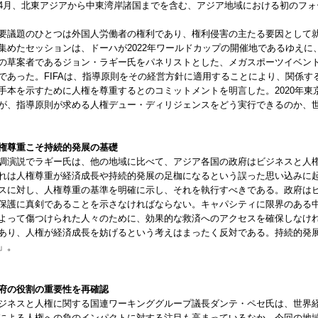
4月、北東アジアから中東湾岸諸国までを含む、アジア地域における初のフォ
要議題のひとつは外国人労働者の権利であり、権利侵害の主たる要因として
集めたセッションは、ドーハが2022年ワールドカップの開催地であるゆえに、
の草案者であるジョン・ラギー氏をパネリストとした、メガスポーツイベン
であった。FIFAは、指導原則をその経営方針に適用することにより、関係
手本を示すために人権を尊重するとのコミットメントを明言した。2020年
が、指導原則が求める人権デュー・ディリジェンスをどう実行できるのか、
権尊重こそ持続的発展の基礎
調演説でラギー氏は、他の地域に比べて、アジア各国の政府はビジネスと人
れは人権尊重が経済成長や持続的発展の足枷になるという誤った思い込みに
スに対し、人権尊重の基準を明確に示し、それを執行すべきである。政府は
保護に真剣であることを示さなければならない。キャパシティに限界のある
よって傷つけられた人々のために、効果的な救済へのアクセスを確保しなけ
あり、人権が経済成長を妨げるという考えはまったく反対である。持続的発
」。
府の役割の重要性を再確認
ジネスと人権に関する国連ワーキンググループ議長ダンテ・ペセ氏は、世界
による人権への負のインパクトに対する注目も高まっているなか、今回の地