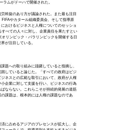
ーラムがドーハで開催された。
就労斡旋のあり方が議論された。また最も注目
FIFAやカタール組織委員会、そして指導原
トにおけるビジネスと人権についてのセッショ
するすべての人々に対し、企業責任を果たすとい
東京オリンピック・パラリンピックを開催する日
世界が注目している。
権課題への取り組みに躊躇していると指摘し、
起因していると論じた。「すべての政府はビジ
ビジネスとの広範な取引において、政府が人権
中小企業に対して支援を行い、ビジネスの行為
ればならない。これらこそが持続的発展の道筋
展の課題は、根本的には人権の課題なのであ
経済に占めるアジアのプレセンスが拡大し、企
域フォーラムで、指導原則を支柱とするビジネ