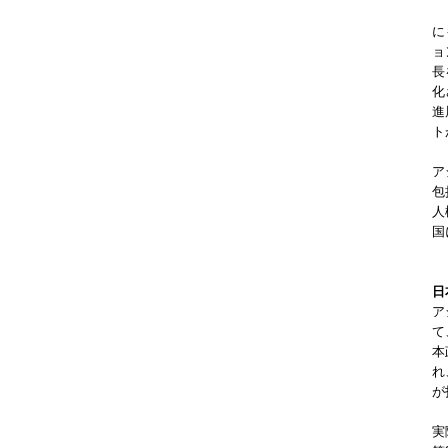
に
ョ
長
化
進
ト
ア
包
人
国
日
ア
て
本
れ
が
実