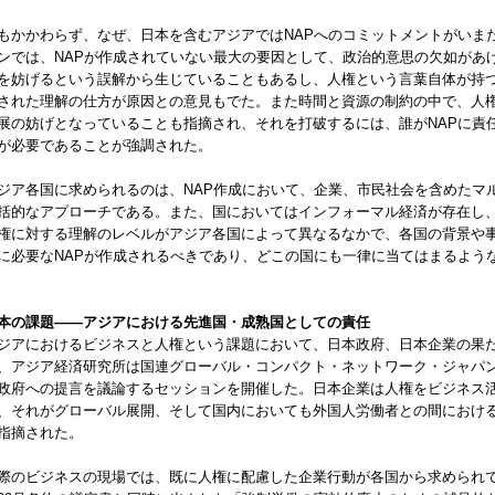
もかかわらず、なぜ、日本を含むアジアではNAPへのコミットメントがいま
ンでは、NAPが作成されていない最大の要因として、政治的意思の欠如があ
を妨げるという誤解から生じていることもあるし、人権という言葉自体が持
された理解の仕方が原因との意見もでた。また時間と資源の制約の中で、人権
展の妨げとなっていることも指摘され、それを打破するには、誰がNAPに責
が必要であることが強調された。
ジア各国に求められるのは、NAP作成において、企業、市民社会を含めたマ
括的なアプローチである。また、国においてはインフォーマル経済が存在し
権に対する理解のレベルがアジア各国によって異なるなかで、各国の背景や
に必要なNAPが作成されるべきであり、どこの国にも一律に当てはまるような
本の課題——アジアにおける先進国・成熟国としての責任
ジアにおけるビジネスと人権という課題において、日本政府、日本企業の果
、アジア経済研究所は国連グローバル・コンパクト・ネットワーク・ジャパ
政府への提言を議論するセッションを開催した。日本企業は人権をビジネス
、それがグローバル展開、そして国内においても外国人労働者との間におけ
指摘された。
際のビジネスの現場では、既に人権に配慮した企業行動が各国から求められている