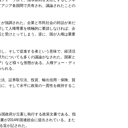
てアジア各国間で共有され、議論されたことの
とが強調された。企業と市民社会の対話が未だ
対して人権尊重を積極的に要請しなければ、企
図と受けとってしまう。逆に、国が人権は重要
達し、そして促進する者という意味で、経済活
響力についても多くの議論がなされた。国家と
P）など様々な形態がある。人権デュー・ディ
められる。
社法、証券取引法、投資、輸出信用・保険、貿
直に、そして水平に政策の一貫性を維持するこ
各国政府が立案し執行する政策文書である。指
書が2014年国連総会に提出されている。また
する旨が記された。