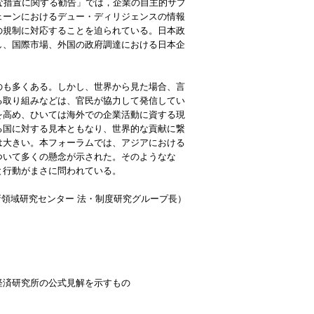
な措置に関する勧告」では，企業の自主的サプ
ェーンにおけるデュー・ディリジェンスの情報
の規制に対応することを迫られている。日本政
し、国際市場、外国の政府調達における日本企
のも多くある。しかし、世界から見た場合、言
る取り組みなどは、官民が協力して発信してい
を高め、ひいては海外での企業活動に資する現
る国に対する見本ともなり、世界的な貢献に繋
は大きい。本フォーラムでは、アジアにおける
ついて多くの懸念が示された。そのようなな
と行動がまさに問われている。
新領域研究センター 法・制度研究グループ長）
経済研究所の公式見解を示すもの