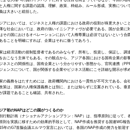
と人権に関する課題の認識、理解、政策、枠組み、ルール形成、実務につい
義は大きいと総括した。
ジアにおいては、ビジネスと人権の課題における政府の役割が殊更大きいこ
薄な社会においては、政府の強いイニシアティヴが必要である。国が企業に
はその国におけるオペレーションにおいて人権尊重は必須ではないという合
あることを明確にすれば、企業はそれに倣うであろう。
家は経済活動の規制監督者であるのみならず、所有し、投資し、保証し、調
をおこなう主体でもある。その観点から、アジア各国における国有企業の影
ジネスとの関係性は、国有企業という分かりやすい形態から、官民連携（PP
ジェンスについて、国が関係する企業やビジネス活動にこそ詳細な開示が求
家の義務をはたすためには、政府機関内における一貫性が不可欠である。会
政策は、国家の人権保護義務とは別に、または知らずに立案されている。垂
が課題であることも確認、共有された。
ジア初のNAPはどこの国がつくるのか
別行動計画（ナショナルアクションプラン：NAP）は、指導原則に従って、
原則を実践に移すための効果的手段として、NAP作成を推奨する国連WG報告
015年のG7首脳会議エルマウ宣言においては、各国のNAP作成の努力を歓迎