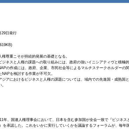
6月29日発行
619KB)
人権尊重こそが持続的発展の基礎となる。
ビジネスと人権の課題への取り組みには、政府の強いイニシアティヴと積極
NAPの作成には、政府、企業、市民社会等によるマルチステークホルダーの
たNAPを検討する作業が不可欠。
アジアにおけるビジネスと人権の課題については、域内での先進国・成熟国
い。
011年、国連人権理事会において、日本を含む参加国が全会一致で『ビジネ
）を承認した。これをいかに実行していくかを議論するフォーラムが、毎年国