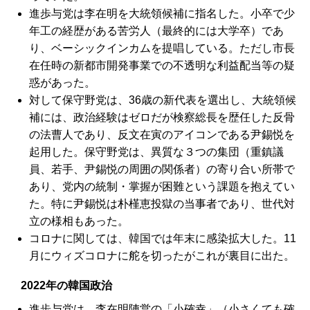
進歩与党は李在明を大統領候補に指名した。小卒で少
年工の経歴がある苦労人（最終的には大学卒）であ
り、ベーシックインカムを提唱している。ただし市長
在任時の新都市開発事業での不透明な利益配当等の疑
惑があった。
対して保守野党は、36歳の新代表を選出し、大統領候
補には、政治経験はゼロだが検察総長を歴任した反骨
の法曹人であり、反文在寅のアイコンである尹錫悦を
起用した。保守野党は、異質な３つの集団（重鎮議
員、若手、尹錫悦の周囲の関係者）の寄り合い所帯で
あり、党内の統制・掌握が困難という課題を抱えてい
た。特に尹錫悦は朴槿恵投獄の当事者であり、世代対
立の様相もあった。
コロナに関しては、韓国では年末に感染拡大した。11
月にウィズコロナに舵を切ったがこれが裏目に出た。
2022年の韓国政治
進歩与党は、李在明陣営の「小確幸」（小さくても確