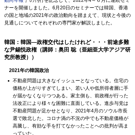
動向年報
』の刊行を記念して、2022年4～６月に連続セミ
ナーを開催しました。6月20日のセミナーでは韓国、香港
の国と地域の2021年の政治動向を踏まえて、現状と今後の
見通しについてそれぞれの専門家が解説しました。
韓国：韓国―政権交代はしたけれど・・・前途多難
な尹錫悦政権（講師：奥田 聡（亜細亜大学アジア研
究所教授））
2021年の韓国政治
不動産問題は大きなイッシューとなっている。住宅の
価格が上がりすぎてしまい、若い人や低所得者層に手
が届かなくなりつつある。家主側も、前政権が行った
法改正により様々な困難に直面している。進歩与党は
不動産問題が足かせとなり、2021年4月のソウル市長
選で敗北した。コロナ渦の不況の中でも不動産価格が
高騰し、有効な手を打てなかったことへの批判が高ま
っていた。