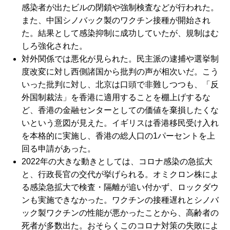
感染者が出たビルの閉鎖や強制検査などが行われた。
また、中国シノバック製のワクチン接種が開始され
た。結果として感染抑制に成功していたが、規制はむ
しろ強化された。
対外関係では悪化が見られた。民主派の逮捕や選挙制
度改変に対し西側諸国から批判の声が相次いだ。こう
いった批判に対し、北京は口頭で非難しつつも、「反
外国制裁法」を香港に適用することを棚上げするな
ど、香港の金融センターとしての価値を棄損したくな
いという意図が見えた。イギリスは香港移民受け入れ
を本格的に実施し、香港の総人口の1パーセントを上
回る申請があった。
2022年の大きな動きとしては、コロナ感染の急拡大
と、行政長官の交代が挙げられる。オミクロン株によ
る感染急拡大で検査・隔離が追い付かず、ロックダウ
ンも実施できなかった。ワクチンの接種遅れとシノバ
ック製ワクチンの性能が悪かったことから、高齢者の
死者が多数出た。おそらくこのコロナ対策の失敗によ