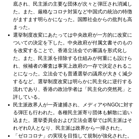
底され、民主派の主要な団体が次々と弾圧され消滅し
た。また、厳格なコロナ対策など中国式の統治の特徴
がますます明らかになった。国際社会からの批判も高
まった。
選挙制度改変にあたっては中央政府が一方的に改変に
ついての決定を下した。中央政府が付属文書そのもの
を改変することで、香港立法会での審議を形式化し
た。また、民主派を排除する仕組みが何重にも設けら
れ、候補者の審査は事実上政府の一存で決定されるこ
とになった。立法会でも普通選挙の議席が大きく減少
するなど、選挙制度改変は明らかに民主化に逆行する
流れであり、香港の政治学者は「民主化の突然死」と
評している。
民主派政界人が一斉逮捕され、メディアや
NGO
に対す
る弾圧も行われた。各種民主派寄り団体も解散に追い
込また。選挙委員会および立法会選挙では民主派はそ
れぞれ0人となり、民主派は政界から一掃された。
「ゼロコロナ」の実現を目指して規制が強化された。