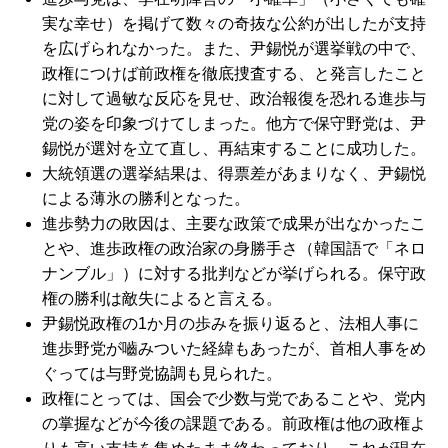
実な幸せ）を掲げて数々の奇抜な公約が出したが支持
を広げられなかった。また、尹錫悦が選挙戦の中で、
政権につけば前政権を徹底捜査する、と発言したこと
に対して過敏な反応を見せ、政治報復を恐れる進歩与
党の姿を印象づけてしまった。他方で保守野党は、尹
錫悦が選対を立て直し、再結束することに成功した。
大統領選の選挙結果は、得票差があまりなく、尹錫悦
による薄氷の勝利となった。
進歩勢力の敗因は、主要な政策で成果が出なかったこ
とや、進歩政権の政治家の身勝手さ（韓国語で「ネロ
ナンブル」）に対する批判などが挙げられる。保守政
権の勝利は敵失によると言える。
尹錫悦政権の1か月の歩みを振り返ると、法相人事に
進歩野党が嚙みついた経緯もあったが、首相人事をめ
ぐっては与野党協調も見られた。
政権にとっては、国会で少数与党であることや、党内
の掌握などが今後の課題である。前政権は他の政権よ