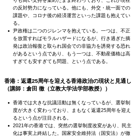
りも高い支持を集めたまま終わっており、これが現在
の反対勢力になっている。他にも、外交・統一面での
課題や、コロナ後の経済運営といった課題も抱えてい
る。
尹政権は二つのジレンマを抱えている。一つは、不正
を放置すればモラルハザードになるが、行き過ぎた摘
発は政治報復と取られ国会での非協力を誘発する恐れ
があるという点であり、もう一つは、不動産価格は高
すぎても安すぎても問題、という点である。
香港：返還25周年を迎える香港政治の現状と見通し
（講師：倉田 徹（立教大学法学部教授））
香港では大きな抗議活動は無くなっているが、選挙制
度が大きく変わっており、まもなく返還25周年を迎え
るという点が注目される。
2021年の香港では、突然の選挙制度改変があり、民主
化は事実上終結した。国家安全維持法（国安法）が徹