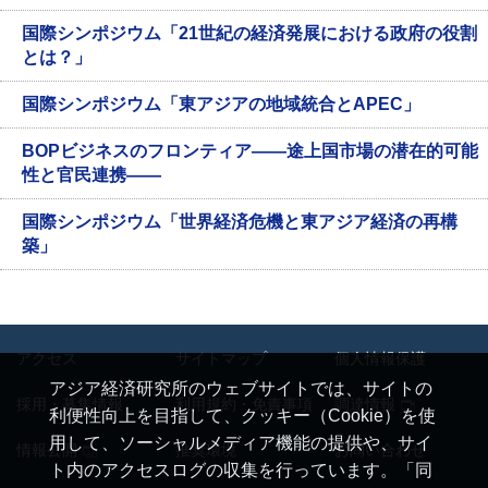
国際シンポジウム「21世紀の経済発展における政府の役割
とは？」
国際シンポジウム「東アジアの地域統合とAPEC」
BOPビジネスのフロンティア——途上国市場の潜在的可能
性と官民連携——
国際シンポジウム「世界経済危機と東アジア経済の再構
築」
アクセス
サイトマップ
個人情報保護
アジア経済研究所のウェブサイトでは、サイトの
採用・募集情報
利用規約・免責事項
調達情報
利便性向上を目指して、クッキー（Cookie）を使
用して、ソーシャルメディア機能の提供や、サイ
情報公開
推奨環境
お問い合わせ
ト内のアクセスログの収集を行っています。「同