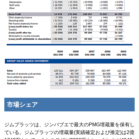
市場シェア
ジムプラッツは、ジンバブエで最大の
PMG
埋蔵量を保有し
ている。ジムプラッツの埋蔵量(実績確定および推定)は2億