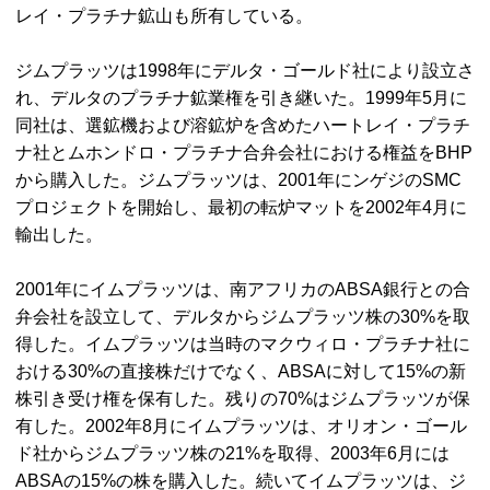
レイ・プラチナ鉱山も所有している。
ジムプラッツは1998年にデルタ・ゴールド社により設立さ
れ、デルタのプラチナ鉱業権を引き継いた。1999年5月に
同社は、選鉱機および溶鉱炉を含めたハートレイ・プラチ
ナ社とムホンドロ・プラチナ合弁会社における権益を
BHP
から購入した。ジムプラッツは、2001年にンゲジの
SMC
プロジェクトを開始し、最初の転炉マットを2002年4月に
輸出した。
2001年にイムプラッツは、南アフリカの
ABSA
銀行との合
弁会社を設立して、デルタからジムプラッツ株の30%を取
得した。イムプラッツは当時のマクウィロ・プラチナ社に
おける30%の直接株だけでなく、
ABSA
に対して15%の新
株引き受け権を保有した。残りの70%はジムプラッツが保
有した。2002年8月にイムプラッツは、オリオン・ゴール
ド社からジムプラッツ株の21%を取得、2003年6月には
ABSA
の15%の株を購入した。続いてイムプラッツは、ジ