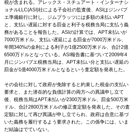
税が含まれる。アレックス・スチュアート・インターナシ
ョナル
LLC(ASI)
社による子会社の監査後、
ASI
はジンバブ
エ準備銀行に対し、ジムプラッツには多額の未払い
APT
と、支払い遅延に対する罰金と利子を税務当局に支払う義
務があることを報告した。
ASI
の計算では、
APT
未払いが
7000万米ドル、支払い遅延による罰金が7000万米ドル、
年間340%の金利による利子が1億2500万米ドル、合計2億
6500万ドルとなっている。
ASI
報告書に基づいて2009年4
月にジンバブエ税務当局は、
APT
未払い分と支払い遅延の
罰金が1億4000万米ドルとなるという査定額を発表した。
その会社に対して政府が免除すると約束した税金の支払い
要求と、また潜在的な負債計算の両方への異議申し立て
後、税務当局は
APT
未払いが2300万米ドル、罰金500万米
ドル、合計2800万米ドルの修正査定額を発表した。その査
定額に対して再び異議が申し立てられ、政府は合意に基づ
いた義務を履行するよう要求された。この係争には、いま
だ結論はでていない。