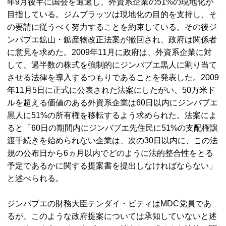
年9月後半に国会を通過し、外資系企業の51%の現地化が
目指している。ジムプラッツは現地化の目的を支持し、そ
の要請に従うべく努力することを約束している。その後ジ
ンバブエ鉱山・鉱産物改正法案が撤回され、政府は関係者
に意見を求めた。2009年11月に政府は、外資系企業に対
して、過半数の株式を強制的にジンバブエ黒人に割り当て
させる法律を導入するつもりであることを発表した。2009
年11月5日に正式に公表された法案にしたがい、50万米ド
ルを超える価値のある外資系企業は60日以内にジンバブエ
黒人に51%の所有権を移転するよう求められた。法案によ
ると「60日の期間内にジンバブエ先住民に51%の支配権譲
渡手続きを始められない企業は、次の30日以内に、この法
規の公布日から6ヵ月以内でどのように法的整合性をとる
予定であるかに関する提案書を提出しなければならない」
と述べられる。
ジンバブエの財務大臣テンダイ・ビティは
MDC
党員であ
るが、このような政府提案については承知していないと述