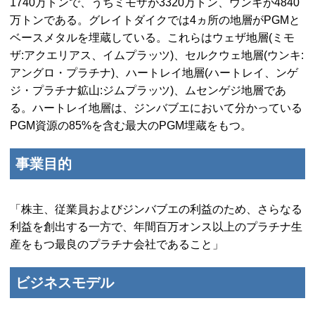
1740万トンで、うちミモザが3320万トン、ウンキが4840
万トンである。グレイトダイクでは4ヵ所の地層が
PGM
と
ベースメタルを埋蔵している。これらはウェザ地層(ミモ
ザ:アクエリアス、イムプラッツ)、セルクウェ地層(ウンキ:
アングロ・プラチナ)、ハートレイ地層(ハートレイ、ンゲ
ジ・プラチナ鉱山:ジムプラッツ)、ムセンゲジ地層であ
る。ハートレイ地層は、ジンバブエにおいて分かっている
PGM
資源の85%を含む最大の
PGM
埋蔵をもつ。
事業目的
「株主、従業員およびジンバブエの利益のため、さらなる
利益を創出する一方で、年間百万オンス以上のプラチナ生
産をもつ最良のプラチナ会社であること」
ビジネスモデル