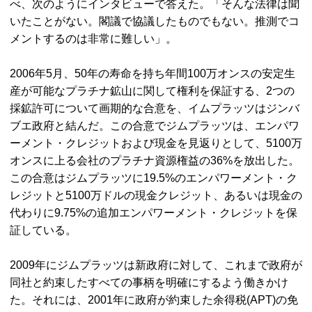
べ、次のようにインタビューで答えた。「そんな法律は聞
いたことがない。閣議で協議したものでもない。推測でコ
メントするのは非常に難しい」。
2006年5月、50年の寿命を持ち年間100万オンスの安定生
産が可能なプラチナ鉱山に関して権利を保証する、2つの
採鉱許可について画期的な合意を、イムプラッツはジンバ
ブエ政府と結んだ。この合意でジムプラッツは、エンパワ
ーメント・クレジットおよび現金を見返りとして、5100万
オンスに上る会社のプラチナ資源権益の36%を放出した。
この合意はジムプラッツに19.5%のエンパワーメント・ク
レジットと5100万ドルの現金クレジット、あるいは現金の
代わりに9.75%の追加エンパワーメント・クレジットを保
証している。
2009年にジムプラッツは新政府に対して、これまで政府が
同社と約束したすべての事柄を明確にするよう働きかけ
た。それには、2001年に政府が約束した余得税(
APT
)の免