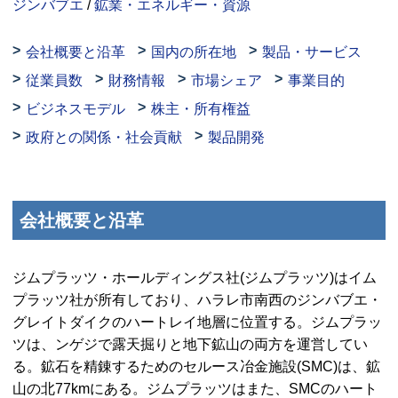
ジンバブエ
/
鉱業・エネルギー・資源
会社概要と沿革
国内の所在地
製品・サービス
従業員数
財務情報
市場シェア
事業目的
ビジネスモデル
株主・所有権益
政府との関係・社会貢献
製品開発
会社概要と沿革
ジムプラッツ・ホールディングス社(ジムプラッツ)はイム
プラッツ社が所有しており、ハラレ市南西のジンバブエ・
グレイトダイクのハートレイ地層に位置する。ジムプラッ
ツは、ンゲジで露天掘りと地下鉱山の両方を運営してい
る。鉱石を精錬するためのセルース冶金施設(
SMC
)は、鉱
山の北77
km
にある。ジムプラッツはまた、
SMC
のハート