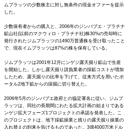
ムプラッツの少数株主に対し無条件の現金オファーを提示
した。
少数保有者からの購入と、2006年のジンバブエ・プラチナ
鉱山社(以前のマクウィロ・プラチナ社)株30%の売却時に
発行されたジムプラッツの1490万普通株を受け取ったこと
で、現在イムプラッツは87%の株を保有している。
ジムプラッツは2001年12月にンゲジ露天掘り鉱山で生産
を開始した。しかし露天掘り請負業者の採鉱コストが増加
したため、露天掘りの比率を下げて、従来方式を用いたポ
ータル2地下鉱からの採掘に切り替えた。
2006年5月のジンバブエ政府との協定署名に従い、ジムプ
ラッツは、同社の長期間にわたる拡大計画の始まりである
ンゲジ拡大フェーズ1プロジェクトの承認を発表した。こ
のプロジェクトは、地下採鉱操業と残りの露天掘り操業の
入れ替えの到来を告げるものであった。3億4000万米ドル