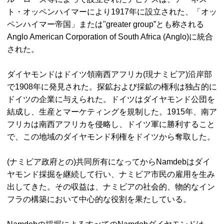
ト・オッペンハイマーにより1917年に設立された、「オッ
ペンハイマー帝国」または"
greater group”
とも称される
Anglo American Corporation of South Africa (Anglo)
に統合
された。
ダイヤモンドはドイツ領南西アフリカ(現ナミビア)沿岸部
で1908年に発見された。探鉱および採鉱の権利は独占的に
ドイツの企業に与えられた。ドイツはダイヤモンド公団を
結成し、生産とマーケティングを規制した。1915年、南ア
フリカは南西アフリカを侵略し、ドイツ軍に勝利すること
で、この地域のダイヤモンド利権をドイツから奪取した。
(ナミビア政府との)共同所有になってから
Namdeb
はダイ
ヤモンド採掘を継続して行い、ナミビア市民の雇用を生み
出してきた。その収益は、ナミビアの社会的、物的なイン
フラの構築において中心的な役割を果たしている。