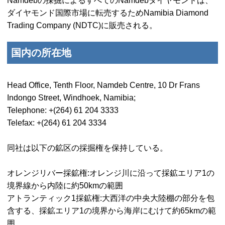
Namdeb
の採掘によるすべてのNamdebダイヤモンドは、
ダイヤモンド国際市場に転売するため
Namibia Diamond
Trading Company (NDTC)
に販売される。
国内の所在地
Head Office, Tenth Floor, Namdeb Centre, 10 Dr Frans
Indongo Street, Windhoek, Namibia
;
Telephone
: +(264) 61 204 3333
Telefax
: +(264) 61 204 3334
同社は以下の鉱区の採掘権を保持している。
オレンジリバー採鉱権:オレンジ川に沿って採鉱エリア1の
境界線から内陸に約50kmの範囲
アトランティック1採鉱権:大西洋の中央大陸棚の部分を包
含する、採鉱エリア1の境界から海岸にむけて約65kmの範
囲