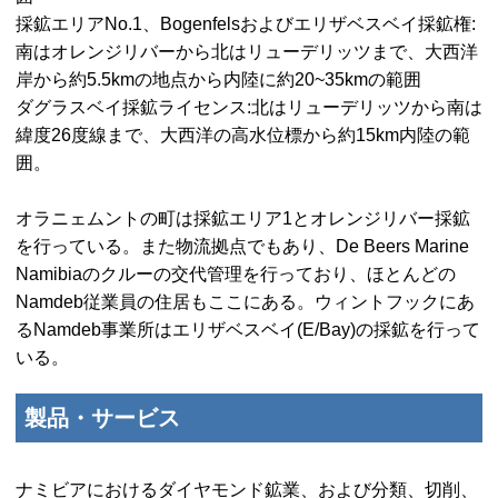
採鉱エリアNo.1、
Bogenfels
およびエリザベスベイ採鉱権:
南はオレンジリバーから北はリューデリッツまで、大西洋
岸から約5.5kmの地点から内陸に約20~35kmの範囲
ダグラスベイ採鉱ライセンス:北はリューデリッツから南は
緯度26度線まで、大西洋の高水位標から約15km内陸の範
囲。
オラニェムントの町は採鉱エリア1とオレンジリバー採鉱
を行っている。また物流拠点でもあり、
De Beers Marine
Namibia
のクルーの交代管理を行っており、ほとんどの
Namdeb
従業員の住居もここにある。ウィントフックにあ
る
Namdeb
事業所はエリザベスベイ(
E/Bay
)の採鉱を行って
いる。
製品・サービス
ナミビアにおけるダイヤモンド鉱業、および分類、切削、