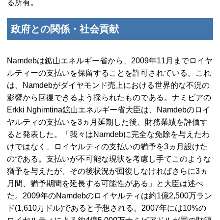
る所有。
政府との関係・社会貢献
Namdeb
は鉱山エネルギー省から、2009年11月までロイヤ
ルティーの支払いを保留することを許可されている。これ
は、
Namdeb
がダイヤモンド売上における世界的な不況の
影響から回復できるよう採られたものである。ナミビアの
Erkki Nghimtina
鉱山エネルギー省大臣は、
Namdeb
のロイ
ヤルティの支払いを3ヵ月延期した後、財務業績を評価す
ると発表した。「我々は
Namdeb
に完全な免除を与えたわ
けではなく、ロイヤルティの支払いの猶予を3ヵ月設けた
のである。支払いが不可能な現状を考慮し手てこのような
猶予を与えたが、その後状況が回復しなければさらに3ヵ
月間、猶予期間を延長する可能性がある」と大臣は述べ
た。2009年の
Namdeb
のロイヤルティは約1億2,500万ラン
ド(1,610万ドル)であると予想される。2007年には10%の