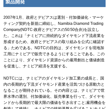
製品開発
2007年1月、政府とデビアスは選別・付加価値化・マーケ
ティング契約を新規に締結し、
Namibia Diamond Trading
Company
(
NDTC
-政府とデビアスの50:50合弁)を設立し
た。これは「ナミビアに持続的なダイヤモンド下流産業を
形成するため、政府とデビアスの取り組みを公式に確認す
る」ためである。
NDTC
の目的は、ダイヤモンドを現地加
工用にナミビアで販売できるようにすることである。この
ことにより、ダイヤモンド資源からの雇用創出と価値創造
を促進し、ナミビア経済を支援する。
NDTC
には、ナミビアのダイヤモンド加工業の成長と、国
内の長期的な下流ダイヤモンド産業を活気づける原動力と
なることが期待されている。その内容とは、ナミビアで世
界水準の選別、付加価値化、販売事業を行って、ダイヤモ
ンドから長期的で最大限の価値を引き出すこと;雇用機会を
創造して維持し、ナミビアの技術基盤を広げること;ナミビ