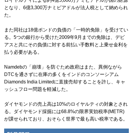
ロイヤルティによる約4億5,000万ナミビアドルが国の財源
となり、6億3,300万ナミビアドルが法人税として納められ
た。
また同社は18億ポンドの負債の「一時的免除」を受けてい
る。5つの銀行から受けた2009年9月までの免除は、デビ
アスと共にその負債に対する前払い手数料と上乗せ金利を
払う必要がある。
Namdeb
の「崩壊」を防ぐため政府はまた、異例ながら
DTCを通さずに在庫の多くをインドのコンソーシアム
Diamonds India Limited
に直接売却することを許し、キャ
ッシュフロー問題を軽減した。
ダイヤモンドの売上高は10%のロイヤルティの対象とされ
る。ダイヤモンド採掘には68.8%の限界実効税率(
METR
)
が課せられており、おそらく世界で最も高い税率である。