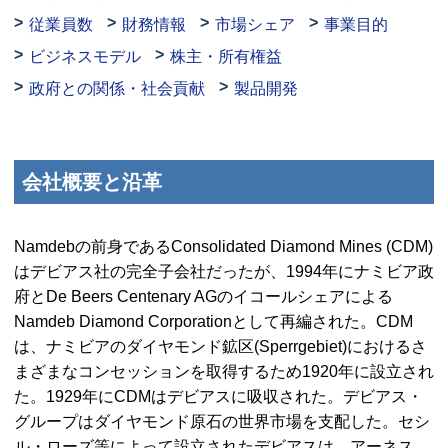
従業員数
財務情報
市場シェア
事業目的
ビジネスモデル
株主・所有権益
政府との関係・社会貢献
製品開発
会社概要と沿革
Namdeb
の前身である
Consolidated Diamond Mines (CDM)
はデビアス社の完全子会社だったが、1994年にナミビア政
府と
De Beers Centenary AG
のイコールシェアによる
Namdeb Diamond Corporation
として再編された。
CDM
は、ナミビアのダイヤモンド鉱区(
Sperrgebiet
)におけるさ
まざまなコンセッションを取得するため1920年に設立され
た。1929年に
CDM
はデビアスに吸収された。デビアス・
グループはダイヤモンド原石の世界市場を支配した。セシ
ル・ローズ等によって設立されたデビアスは、アーネス