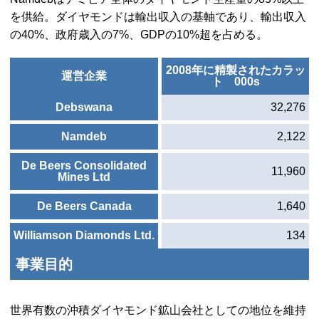
を供給。ダイヤモンドは輸出収入の基軸であり、輸出収入
の40%、政府歳入の7%、
GDP
の10%超を占める。
2008年に精製されたカラッ
運営企業
ト 000s
Debswana
32,276
Namdeb
2,122
De Beers Consolidated
11,960
Mines Ltd
De Beers Canada
1,640
Williamson Diamonds Ltd.
134
事業目的
世界有数の沖積ダイヤモンド鉱山会社としての地位を維持