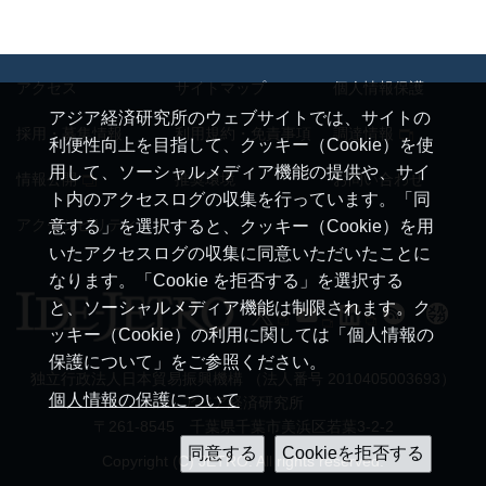
アクセス
サイトマップ
個人情報保護
アジア経済研究所のウェブサイトでは、サイトの
採用・募集情報
利用規約・免責事項
調達情報
利便性向上を目指して、クッキー（Cookie）を使
用して、ソーシャルメディア機能の提供や、サイ
情報公開
推奨環境
お問い合わせ
ト内のアクセスログの収集を行っています。「同
アクセシビリティ
意する」を選択すると、クッキー（Cookie）を用
いたアクセスログの収集に同意いただいたことに
なります。「Cookie を拒否する」を選択する
と、ソーシャルメディア機能は制限されます。ク
ッキー（Cookie）の利用に関しては「個人情報の
保護について」をご参照ください。
独立行政法人日本貿易振興機構 （法人番号 2010405003693）
個人情報の保護について
アジア経済研究所
〒261-8545 千葉県千葉市美浜区若葉3-2-2
Copyright (C) JETRO. All rights reserved.