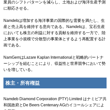
業員のシフトパターンを減らし、土地および海洋生産予測
に順応させる。
Namdebは増加する海洋事業の国際的な需要を満たし、生
産と売上高を維持する意向である。Namdebは、宝石生産
においても株主の利益に対する貢献を維持する一方で、陸
上事業を小規模で分散型の事業体とするよう再配置する計
画である。
NamGemはLazare Kaplan Internationalと戦略的パートナ
ーシップを組むことにより、収益性と世界競争において勢
いを増している。
株主・所有権益
Namdeb Diamond Corporation (PTY) Limited
はナミビア共
和国政府と
De Beers Centenary AG
のイコールシェアによ