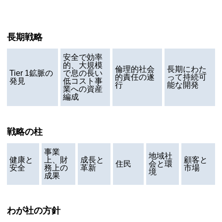
長期戦略
安全で効率
的、大規模
倫理的社会
長期にわた
Tier 1
鉱脈の
で息の長い
的責任の遂
って持続可
発見
低コスト事
行
能な開発
業への資産
編成
戦略の柱
事業
地域社
健康と
上、財
成長と
顧客と
住民
会と環
安全
務上の
革新
市場
境
成果
わが社の方針