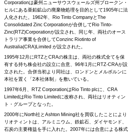
Corporation
は豪州ニューサウスウェールズ州ブロークン・
ヒルにある亜鉛鉱山の廃棄物処理を目的として1905年に法
人化された。1962年、
Rio Tinto Company
と
The
Consolidated Zinc Corporation
が合併して
Rio Tinto-
Zinc(RTZ)Corporation
が設立され、同じ年、両社のオース
トラリア事業を合併して
Conzinc Riotinto of
Australia(CRA)Limited
が設立された。
1995年12月に
RTZ
と
CRA
の株主は、両社の株式全てを保
有する持ち株会社の設立に合意、96年1月に
RTZ-CRA
が設
立された。合併当初より同社は、ロンドンとメルボルンに
本社を置く「2本社体制」を敷いている。
1997年6月、
RTZ CorporationはRio Tinto plc
に、
CRA
LimitedはRio Tinto Limited
に改称され、両社はリオティン
ト・グループとなった。
2000年に
North
社と
Ashton Mining
社を買収したことにより
リオティントは、アルミニウム、鉄鉱石、ダイヤモンド、
石炭の主要権益を手に入れた。2007年には合意による株式