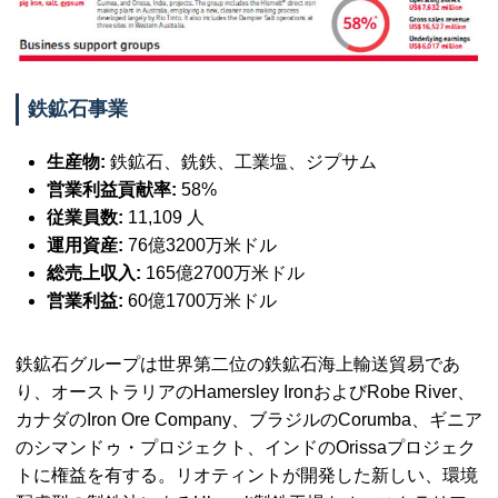
鉄鉱石事業
生産物:
鉄鉱石、銑鉄、工業塩、ジプサム
営業利益貢献率:
58%
従業員数:
11,109 人
運用資産:
76億3200万米ドル
総売上収入:
165億2700万米ドル
営業利益:
60億1700万米ドル
鉄鉱石グループは世界第二位の鉄鉱石海上輸送貿易であ
り、オーストラリアの
Hamersley Iron
および
Robe River
、
カナダの
Iron Ore Company
、ブラジルの
Corumba
、ギニア
のシマンドゥ・プロジェクト、インドの
Orissa
プロジェク
トに権益を有する。リオティントが開発した新しい、環境