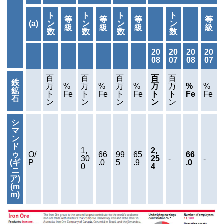
ト
ト
ト
ト
等
等
等
等
(a)
ン
ン
ン
ン
級
級
級
級
数
数
数
数
20
20
20
20
08
07
08
07
百
百
百
百
百
鉄
万
%
万
%
万
%
万
万
%
%
鉱
ト
Fe
ト
Fe
ト
Fe
ト
ト
Fe
Fe
石
ン
ン
ン
ン
ン
シ
マ
ン
ド
1,
2,
ゥ
O/
66
99
65
66
30
25
-
-
(ギ
P
.0
5
.9
.0
0
4
ニ
ア)
(m
m)