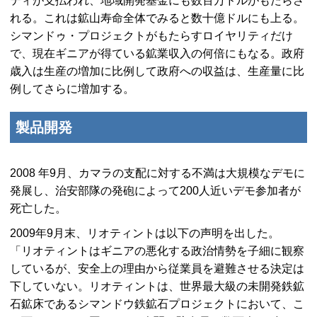
ティが支払われ、地域開発基金にも数百万ドルがもたらさ
れる。これは鉱山寿命全体でみると数十億ドルにも上る。
シマンドゥ・プロジェクトがもたらすロイヤリティだけ
で、現在ギニアが得ている鉱業収入の何倍にもなる。政府
歳入は生産の増加に比例して政府への収益は、生産量に比
例してさらに増加する。
製品開発
2008 年9月、カマラの支配に対する不満は大規模なデモに
発展し、治安部隊の発砲によって200人近いデモ参加者が
死亡した。
2009年9月末、リオティントは以下の声明を出した。
「リオティントはギニアの悪化する政治情勢を子細に観察
しているが、安全上の理由から従業員を避難させる決定は
下していない。リオティントは、世界最大級の未開発鉄鉱
石鉱床であるシマンドウ鉄鉱石プロジェクトにおいて、こ