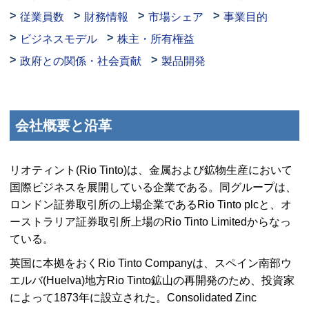
従業員数
財務情報
市場シェア
事業目的
ビジネスモデル
株主・所有権益
政府との関係・社会貢献
製品開発
会社概要と沿革
リオティント(
Rio Tinto
)は、金属および鉱物生産において
国際ビジネスを展開している企業である。同グループは、
ロンドン証券取引所の上場企業である
Rio Tinto plc
と、オ
ーストラリア証券取引所上場の
Rio Tinto Limited
からなっ
ている。
英国に本拠をおく
Rio Tinto Company
は、スペイン南部ウ
エルバ(
Huelva
)地方
Rio Tinto
鉱山の再開発のため、投資家
によって1873年に設立された。
Consolidated Zinc