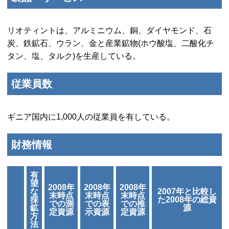
リオティントは、アルミニウム、銅、ダイヤモンド、石
炭、鉄鉱石、ウラン、金と産業鉱物(ホウ酸塩、二酸化チ
タン、塩、タルク)を生産している。
従業員数
ギニア国内に1,000人の従業員を有している。
財務情報
有
望
2008年
2008年
2008年
な
2007年と比較し
末時点
末時点
末時点
採
た2008年の総資
での測
での表
での推
鉱
源
定資源
示資源
定資源
方
法