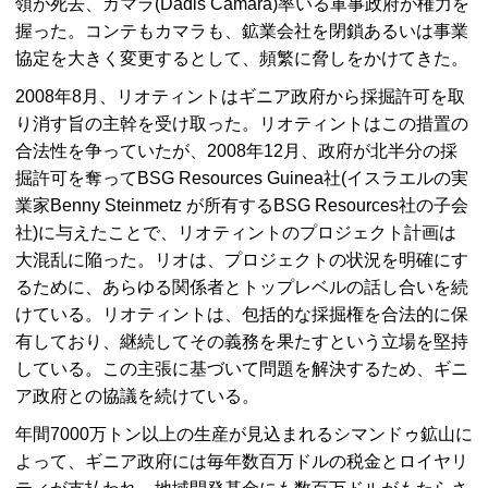
領が死去、カマラ(Dadis Camara)率いる軍事政府が権力を
握った。コンテもカマラも、鉱業会社を閉鎖あるいは事業
協定を大きく変更するとして、頻繁に脅しをかけてきた。
2008年8月、リオティントはギニア政府から採掘許可を取
り消す旨の主幹を受け取った。リオティントはこの措置の
合法性を争っていたが、2008年12月、政府が北半分の採
掘許可を奪って
BSG Resources Guinea
社(イスラエルの実
業家Benny Steinmetz が所有する
BSG Resources
社の子会
社)に与えたことで、リオティントのプロジェクト計画は
大混乱に陥った。リオは、プロジェクトの状況を明確にす
るために、あらゆる関係者とトップレベルの話し合いを続
けている。リオティントは、包括的な採掘権を合法的に保
有しており、継続してその義務を果たすという立場を堅持
している。この主張に基づいて問題を解決するため、ギニ
ア政府との協議を続けている。
年間7000万トン以上の生産が見込まれるシマンドゥ鉱山に
よって、ギニア政府には毎年数百万ドルの税金とロイヤリ