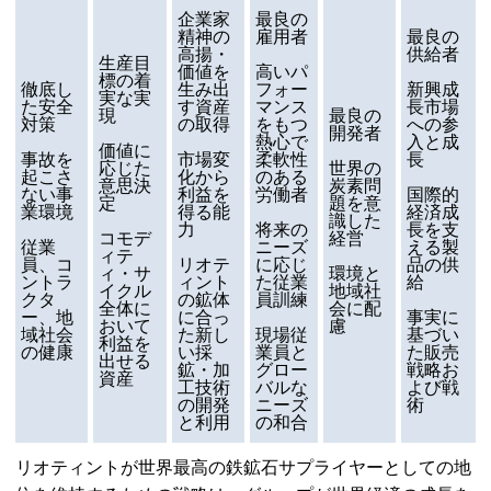
企業家
最良の
精神の
雇用者
最良の
高揚・
供給者
生産目
価値を
高いパ
標の着
徹底し
生み出
フォー
新興成
実な実
た安全
す資産
マンス
長市場
現
最良の
対策
の取得
をもつ
への参
開発者
熱心で
入と成
価値に
事故を
市場変
柔軟性
長
応じた
世界の
起こさ
化から
のある
意思決
炭素問
ない事
利益を
労働者
国際的
定
題を意
業環境
得る能
経済成
識した
力
将来の
長を支
コモデ
経営
従業
ニーズ
える製
ィテ
員、コ
リオテ
に応じ
品の供
ィ・サ
環境と
ントラ
ィント
た従業
給
イクル
地域社
クタ
の鉱体
員訓練
全体に
会に配
ー、地
に合っ
事実に
おいて
慮
域社会
た新し
現場従
基づい
利益を
の健康
い採
業員と
た販売
出せる
鉱・加
グロー
戦略お
資産
工技術
バルな
よび戦
の開発
ニーズ
術
と利用
の和合
リオティントが世界最高の鉄鉱石サプライヤーとしての地