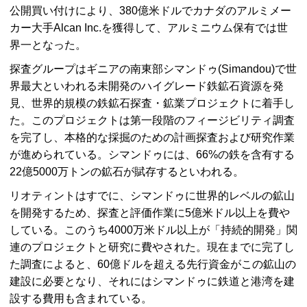
公開買い付けにより、380億米ドルでカナダのアルミメー
カー大手
Alcan Inc.
を獲得して、アルミニウム保有では世
界一となった。
探査グループはギニアの南東部シマンドゥ(
Simandou
)で世
界最大といわれる未開発のハイグレード鉄鉱石資源を発
見、世界的規模の鉄鉱石探査・鉱業プロジェクトに着手し
た。このプロジェクトは第一段階のフィージビリティ調査
を完了し、本格的な採掘のための計画探査および研究作業
が進められている。シマンドゥには、66%の鉄を含有する
22億5000万トンの鉱石が賦存するといわれる。
リオティントはすでに、シマンドゥに世界的レベルの鉱山
を開発するため、探査と評価作業に5億米ドル以上を費や
している。このうち4000万米ドル以上が「持続的開発」関
連のプロジェクトと研究に費やされた。現在までに完了し
た調査によると、60億ドルを超える先行資金がこの鉱山の
建設に必要となり、それにはシマンドゥに鉄道と港湾を建
設する費用も含まれている。