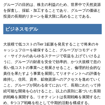
グループの目的は、株主の利益のため、世界中で天然資源
を探査し、採鉱・加工することであり、グループの価値と
投資の長期的リターンを最大限に高めることである。
ビジネスモデル
大規模で低コストの
Tier 1
鉱脈を発見することで将来のキ
ャッシュフローを確保すること。グループがコモディテ
ィ・サイクルのあらゆるステージで収益を上げていけるよ
うに、グループの財産を安全で効率的、かつ大規模で息の
長い低コストの事業へと発展させること。倫理的社会的な
責任を果たすよう事業を展開してリオティントへの評価を
維持し、住民、資本、鉱物資源へのアクセスを進めていく
こと。グループが関わる全てにおいて、長期にわたって持
続可能な開発を心がけること。以上の原則に基づいた長期
的戦略を展開する。リオティントは長期戦略を展開するた
め、6つコア戦略を柱として中期的活動を構成する。