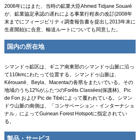
2006年にはまた、当時の鉱業大臣Ahmed Tidjane Souaré
が、鉱業協定承認の遅れによる事業行程表の改訂(2008年
末までにフィージビリティ調査報告書を提出し2013年末に
生産開始)に合意、輸送ルートについても同意した。
国内の所在地
シマンドゥ鉱区は、ギニア南東部のシマンドゥ山脈に沿っ
て110kmにわたって位置する。シマンドゥ山脈は、
Kérouané、Beyla、Macenta
の各県をまたいでいる。その
地域のうち12%がふたつの
Forêts Classées
(保護林)、
Pic
de Fon
および
Pic de Tibé
によって覆われている。シマン
ドウ山脈の南側は、「コンサベーション・インターナショ
ナル」によって
Guinean Forest Hotspot
に指定されてい
る。
製品・サービス