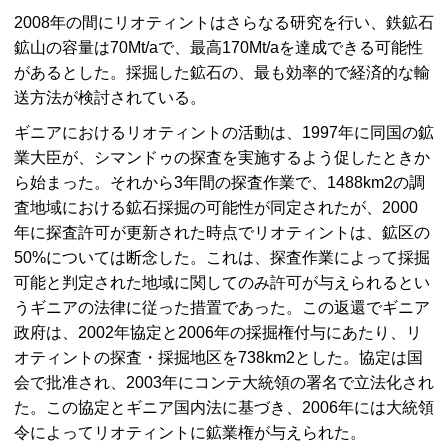
2008年の間にリオティントはさらなる研究を行い、鉄鉱石
鉱山の容量は70Mt/aで、最高170
Mt/a
を達成できる可能性
があるとした。採掘した鉱石の、最も効率的で経済的な輸
送方法が検討されている。
ギニアにおけるリオティントの活動は、1997年に同国の鉱
業大臣が、シマンドゥの探査を実施するよう促したときか
ら始まった。それから3年間の探査作業で、1488km2の調
査地域における鉱石採掘の可能性が同定されたが、2000
年に探査許可が更新された時点でリオティントは、鉱区の
50%については断念した。これは、探査作業によって採掘
可能と判定された地域に関してのみ許可が与えられるとい
うギニアの法律に従った措置であった。この返還でギニア
政府は、2002年協定と2006年の採掘権付与にあたり、リ
オティントの探査・採掘地区を738km2とした。協定は国
会で批准され、2003年にコンテ大統領の署名で立法化され
た。この協定とギニア国内法に基づき、2006年には大統領
令によってリオティントに鉱業権が与えられた。