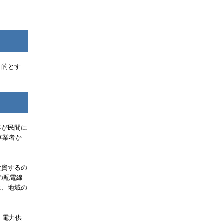
目的とす
業が民間に
事業者か
投資するの
の配電線
に、地域の
、電力供