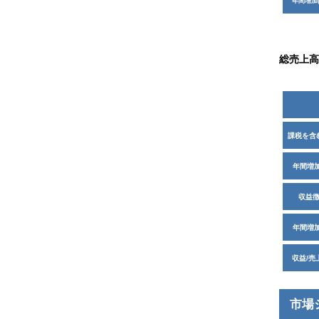
年間増加(
総売上高
課税を含
年間増加
収益
年間増加
収益/売上
市場