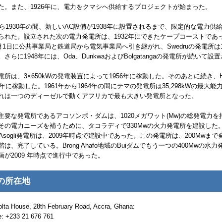
た。また、1926年に、電力をクマシへ供給するプロジェクトが始まった。
から1930年の間、新しい
AC
設備が1938年に設置されるまで、限定的な電力供
られた。設立された次の電力発電所は、1932年にできたケープコーストであ
年4月1日に公共事業局と鉄道局から電気事業局へ引き継がれ、
Swedru
の発電所は1
。さらに1948年には、
Oda
、
Dunkwa
および
Bolgatanga
の発電所が続いて設置
所は、3×650
kW
の発電装置によって1956年に稼動した。そのあとに続き、
7年に稼動した。1961年から1964年の間にテマの発電所は35,298
kW
の最大能
れは一つのディーゼルで動くアフリカで最も大きい発電所となった。
主要な発電所であるアコソンボ・ダムは、1020メガワット(
Mw
)の総発電力を
その電力ニーズを補うために、タコラディで330
Mw
の火力発電所を建設した。
Asogli
発電所は、2009年時点で建設中であった。この発電所は、200
Mw
まで
階は、完了している。
Brong Ahafo
地域の
Bui
ダムでもう一つの400
Mw
の水力
画が2009 年時点で進行中であった。
の所在地
olta House, 28th February Road, Accra, Ghana:
e: +233 21 676 761