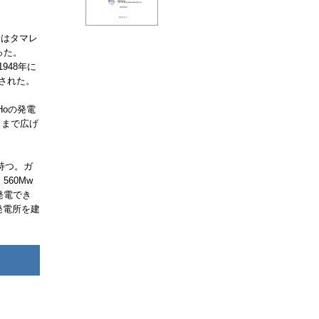
給はタマレ
った。
948年に
された。
Ho
の発電
力まで広げ
持つ。ガ
560
Mw
発電でき
発電所を建