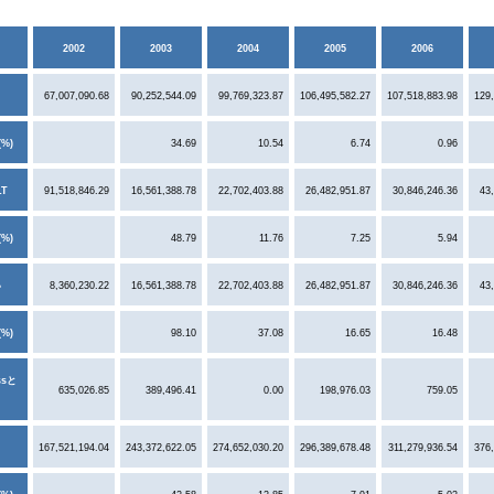
2002
2003
2004
2005
2006
67,007,090.68
90,252,544.09
99,769,323.87
106,495,582.27
107,518,883.98
129
%)
34.69
10.54
6.74
0.96
LT
91,518,846.29
16,561,388.78
22,702,403.88
26,482,951.87
30,846,246.36
43
%)
48.79
11.76
7.25
5.94
い
8,360,230.22
16,561,388.78
22,702,403.88
26,482,951.87
30,846,246.36
43
%)
98.10
37.08
16.65
16.48
sと
635,026.85
389,496.41
0.00
198,976.03
759.05
167,521,194.04
243,372,622.05
274,652,030.20
296,389,678.48
311,279,936.54
376