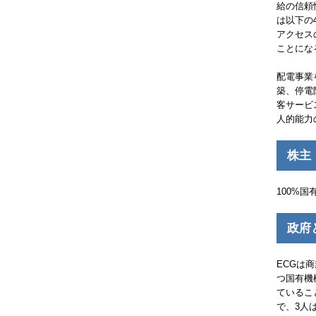
給の信頼
は以下の
アクセス
ことにな
配電事業
築、停電
客サービ
人的能力
株主
100%
政府
ECG
は商
つ国有機
ているこ
で、3人