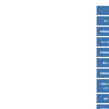
SLT
年間増加(
Non S
年間増加(
前払
年間増加(
一時的なs
LCU
合計