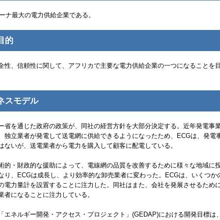
ーナ最大の電力供給企業である。
目的
全性、信頼性に関して、アフリカで主要な電力供給企業の一つになることを
ネスモデル
ー省を通じた政府の政策が、同社の経営方針を大部分決定する。近年発電事
、独立業者が発電して送電網に供給できるようになったため、
ECG
は、発電
はないが、送電業者から電力を購入して顧客に配電している。
術的・財政的な援助によって、電線網の品質を改善するために様々な地域に
なり、
ECG
は成長し、より効率的な卸売業者に変わった。
ECG
は、いくつか
の電力量計を設置することに注力した。同社はまた、会社を発展させるため
業者になることに注力している。
「エネルギー開発・アクセス・プロジェクト」(
GEDAP
)における開発目標は