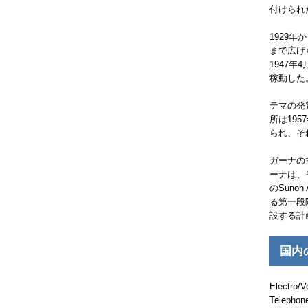
付けられ
1929年
まで広げ
1947
稼動した
テマの発電
所は195
られ、そ
ガーナの
ーナは、
の
Sunon 
る第一段
設する計
国内
Electro/V
Telephon