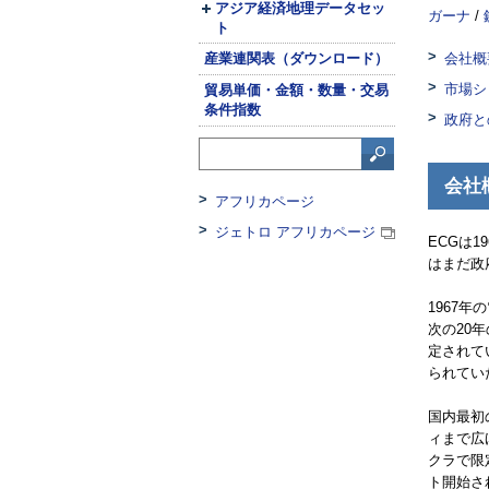
アジア経済地理データセッ
ガーナ
/
ト
産業連関表（ダウンロード）
会社概
市場シ
貿易単価・金額・数量・交易
条件指数
政府と
会社
アフリカページ
ジェトロ アフリカページ
ECG
は1
はまだ政
1967
次の20
定されて
られてい
国内最初
ィまで広
クラで限
ト開始さ