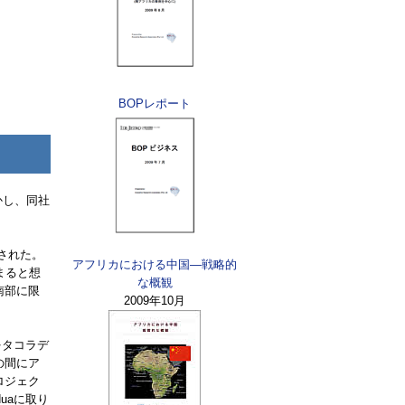
BOP
レポート
かし、同社
された。
アフリカにおける中国—戦略的
まると想
な概観
南部に限
2009年10月
をタコラデ
の間にア
ロジェク
dua
に取り