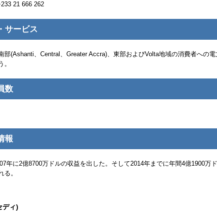
+233 21 666 262
・サービス
南部(
Ashanti、Central、Greater Accra
)、東部および
Volta
地域の消費者への電
う。
員数
情報
007年に2億8700万ドルの収益を出した。そして2014年までに年間4億1900万
れる。
セディ)