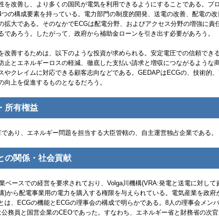
性を改善し、より多くの国民が電気を利用できるようにすることである。プ
4つの構成要素を持っている。電力部門の制度的開発、送電の改善、配電の改
の拡大である。そのなかで
ECG
は配電分野、およびアクセス分野の増強に責
るであろう。したがって、政府から補助金ローンを引き出す必要があろう。
を改善するためは、以下のような投資が求められる。安定電圧での信頼でき
防止とエネルギーロスの軽減、徹底した支払い請求と増収につながるような
スやクレイムに対応できる顧客志向などである。
GEDAP
は
ECG
の、技術的、
の向上を促進するものとなるだろう。
・所有権益
国有であり、エネルギー問題を担当する大臣管轄の、自主運営独占企業である。
との関係・社会貢献
業ベースでの経営を要求されており、
Volga
川機構(
VRA
:発電と送電に対して
構)から配電事業用の電力を購入する権限を与えられている。電気産業を政府
とは、
ECG
の機能と
ECG
の理事会の構成で明らかである。8人の理事会メン
は公務員と国営企業の
CEO
であった。すなわち、エネルギー省と財務省の次官