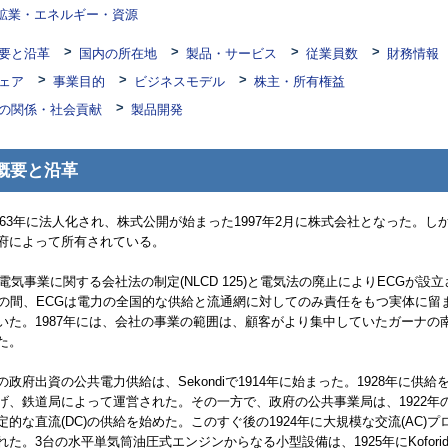
鉱業・エネルギー・資源
要と沿革
国内の所在地
製品・サービス
従業員数
財務情報
ェア
事業目的
ビジネスモデル
株主・所有権益
の関係・社会貢献
製品開発
概要と沿革
963年に法人化され、株式公開が始まった1997年2月に株式会社となった。し
府によって所有されている。
年の電気事業に関する会社法の制定(
NLCD
125)と電気法の廃止により
ECG
が設立
年の間、
ECG
は電力の全国的な供給と流通網に対してのみ責任をもつ実体に留
いた。1987年には、会社の事業の範囲は、顧客がより集中していたガーナの
た。
の政府出資の公共電力供給は、
Sekondi
で1914年に始まった。1928年に供給
げ、鉄道局によって運営された。その一方で、政府の公共事業局は、1922年
定的な直流(
DC
)の供給を始めた。このすぐ後の1924年に大規模な交流(
AC
)プ
れた。3台の水平単気筒油圧式エンジンからなる小型設備は、1925年に
Kofori