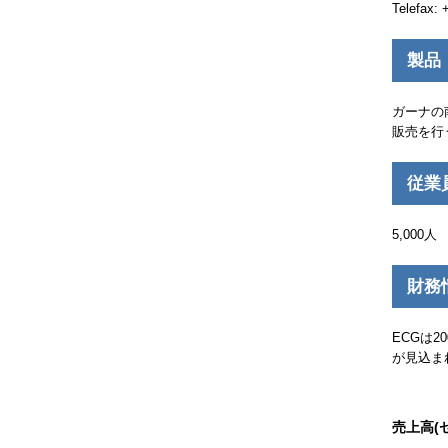
Telefax: 
製品
ガーナの
販売を行
従業
5,000人
財務
ECG
は2
が見込ま
売上高(