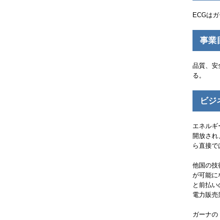
ECG
はガ
事業
品質、安
る。
ビジ
エネルギ
開放され
ら直接で
他国の技
が可能に
と前払い
電力販売
ガーナの