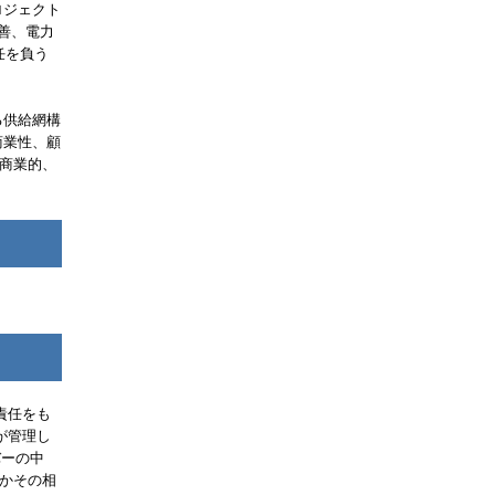
ロジェクト
善、電力
任を負う
る供給網構
商業性、顧
商業的、
責任をも
が管理し
バーの中
かその相