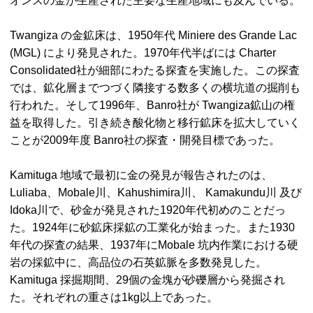
オンスの金が生産された主要な生産地域にも及んでいる。
Twangiza
の金鉱床は、1950年代
Miniere des Grande Lac
(MGL)
により発見された。1970年代半ばには Charter
Consolidated社が細部にわたる探査を実施した。この探査
では、鉱化層までつづく隣接する数多くの横坑道の掘削も
行われた。そして1996年、Banro社が
Twangiza
鉱山の権
益を取得した。引き続き酸化物と移行鉱床を拡大していく
ことが2009年度 Banro社の探査・開発目標であった。
Kamituga
地域で最初に金の発見が報告されたのは、
Luliaba、Mobale
川、
Kahushimira
川、
Kamakundu
川 及び
Idoka
川で、砂金が発見された1920年代初めのことだっ
た。1924年に砂鉱床採鉱の工業化が始まった。また1930
年代の探査の結果、1937年に
Mobale
坑内作業における硬
岩の採鉱中に、高品位の石英鉱脈を多数発見した。
Kamituga
採掘期間、29個の金塊が砂礫層から発掘され
た。それぞれの重さは1
kg
以上であった。