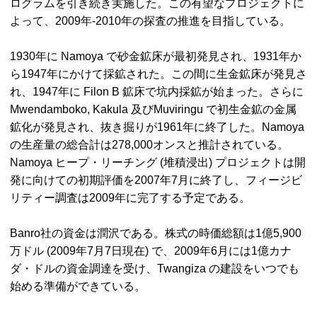
ログラムを引き続き実施した。この有望なプロジェクトに
よって、2009年-2010年の探査の推進を目指している。
1930年に
Namoya
で砂金鉱床が最初発見され、1931年か
ら1947年にかけて採鉱された。この間に生金鉱床が発見さ
れ、1947年に Filon B 鉱床で坑内採鉱が始まった。さらに
Mwendamboko
,
Kakula
及び
Muviringu
で初生金鉱の金属
鉱化が発見され、抜き掘りが1961年に終了した。
Namoya
の生産量の総合計は278,000オンスと推計されている。
Namoya
ヒープ・リーチング (堆積浸出) プロジェクトは開
発に向けての初期評価を2007年7月に終了し、フィージビ
リティー調査は2009年に完了する予定である。
Banro社の資金は潤沢である。株式の時価総額は1億5,900
万ドル (2009年7月7日現在) で、2009年6月には1億カナ
ダ・ドルの資金調達を受け、
Twangiza
の建設をいつでも
始める準備ができている。