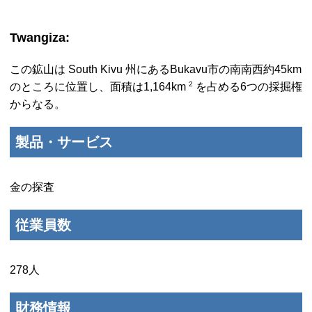
Twangiza
:
この鉱山は
South Kivu
州にある
Bukavu
市の南南西約45
km
2
のところに位置し、面積は1,164km
を占める6つの採掘権
からなる。
製品・サービス
金の探査
従業員数
278人
財務情報