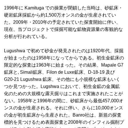
1996年に
Kamituga での操業が閉鎖した当時は、砂鉱床・
硬岩鉱床採鉱から約1,500万オンスの金が生産されてい
た。2009年・2010年の予定されていた探査開始に伴い、
現在、当プロジェクトで採掘可能な鉱物資源量の客観的な
分析が行われている。
Lugushwa
で初めて砂金が発見されたのは1920年代、採掘
が始まったのは1958年になってからである。初生金鉱床の
限定的な探査は1963年に始まった。その結果、
Mapale
G7
鉱床と,
Simali
鉱床、
Filon de Luxe
鉱床、D-18-19 及び
G20-21
Lugushwa
鉱床、その他にも小規模な鉱床もいく
つか見つかった。Lugshwa
において、初生金鉱の金属鉱
化のための大規模な露天掘りはこれまで実施されたことが
ない。1958年と1996年の間に、砂鉱床から最低457,000オ
ンスの金が生産される。それに伴い、さらに10,000オンス
の金が初生鉱床から生産された。Banro社は、新規の探査
標的を見つけるため表面探査と2008年のインフィル掘削プ