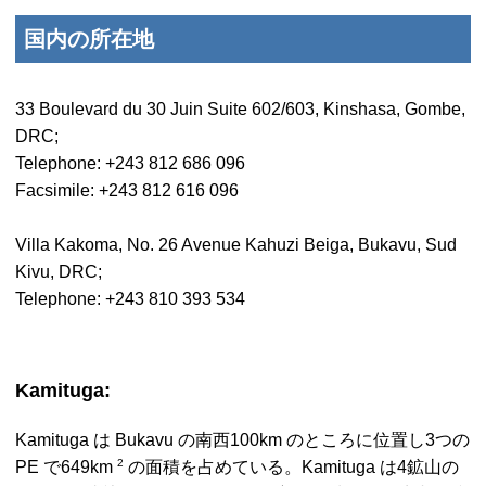
国内の所在地
33 Boulevard du 30 Juin Suite 602/603, Kinshasa, Gombe,
DRC;
Telephone
: +243 812 686 096
Facsimile
: +243 812 616 096
Villa Kakoma, No. 26 Avenue Kahuzi Beiga, Bukavu, Sud
Kivu, DRC;
Telephone
: +243 810 393 534
Kamituga
:
Kamituga
は
Bukavu
の南西100km のところに位置し3つの
2
PE で649km
の面積を占めている。
Kamituga
は4鉱山の