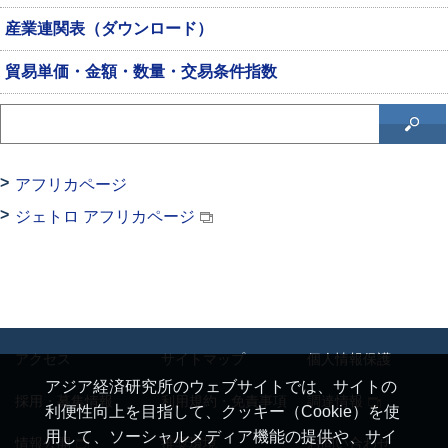
産業連関表（ダウンロード）
貿易単価・金額・数量・交易条件指数
アフリカページ
ジェトロ アフリカページ
アクセス
サイトマップ
個人情報保護
アジア経済研究所のウェブサイトでは、サイトの
採用・募集情報
利用規約・免責事項
調達情報
利便性向上を目指して、クッキー（Cookie）を使
用して、ソーシャルメディア機能の提供や、サイ
情報公開
推奨環境
お問い合わせ