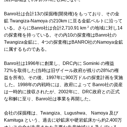
Banro社は合計13の採掘権(開発権)をもっており、その金
鉱
Twangiza-Namoya
の210
km
に亘る金鉱ベルトに沿って
2
いる。さらにBanro社は合計2,710.91 km
の地域に対し14
の探査権を持っている。その内10の探査権はBanro社の
Twangiza
金鉱に、4つの探査権はBANRO社の
Namoya
金鉱
に属するものである。
Banro社は1996年に創業し、
DRC
内に
Sominki
の権益
72%を取得した(当時は旧ザイール政府が残りの28%の権
益を所有)。その後、1997年に900万ドルの探査計画を実施
した。1998年の内戦時には、政府によって Banro社の資産
は一時的に接収されたが、2002年に、
DRC
政府との正式
な和解に至り、Banro社は事業を再開した。
会社の採掘権は、
Twangiza、Lugushwa、 Namoya
及び
Kamituga
という、過去に砂鉱床や硬岩鉱床から約2,400万