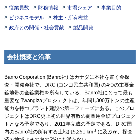
従業員数
財務情報
市場シェア
事業目的
ビジネスモデル
株主・所有権益
政府との関係・社会貢献
製品開発
会社概要と沿革
Banro Corporation
(Banro社) はカナダに本社を置く金探
査・開発会社で、
DRC
(コンゴ民主共和国) の4つの主要金
鉱地帯の全鉱業権を所有している。Banro社にとって最も
重要な Twangizaプロジェクトは、年間1,300万トンの生産
能力を持つプラント建設の第一フェーズにある。このプロ
ジェクトは
DRC
史上初の世界有数の商業用金鉱プロジェク
トとなる予定であり、2011年完成の予定である。
DRC
国
2
内のBanro社の所有する土地は5,251 km
に及ぶが、探査
済み地域はその内の5%にも満たない。