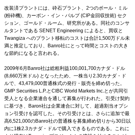
改装済プラントには、砕石プラント、2つのボール・ミル
(粉砕機)、カーボン・イン・パルプ (
CIP
金回収技術) セク
ション、ゴールド・ルーム、研究所がある。同社のコンサ
ルタントである
SENET Engineering
によると、買収と
Twangiza
へのプラント移転のコストは合計1,500万ドル未
満と推定しており、Banro社にとって時間とコストの大き
な節約になると言われる。
2009年6月Banro社は総粗利益100,001,700カナダ・ドル
(8,660万米ドル) となったため、一株当り2.30カナダ・ド
ルで、43,479,000普通株式の発行・販売を締め切った。
GMP Securities L.P.
と
CIBC World Markets Inc.
とが共同引
受人となる企業連合を通して募集が行われた。引受け契約
に基づき、Baron社は企業連合に対して、超過割当オプシ
ョン引受けを認可した。その引受けとは、さらに追加で最
高6,521,000のBanro社の普通株を募集締め切りから30日以
内に1株2.3カナダ・ドルで購入できるものである。これに