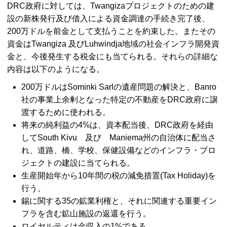
DRC
政府に対しては、
Twangizaプロジェクトのための建
設の新株発行及び借入による資金調達の手続き完了後、
200万ドルを前金として支払うことを約束した。またその
資金は
Twangiza
及び
Luhwindja
地域の社会インフラ開発資
金と、今後発生する税金にも当てられる。それらの詳細な
内容は以下のようになる。
200万ドルは
Sominki
Sarlの遺産問題の解決と、Banro
社の事業上余剰となった特定の不動産を
DRC
政府に譲
渡するために使われる。
将来の純利益の4%は、資本配当後、
DRC
政府を経由
して
South Kivu
及び
Maniema
州の自治体に配当さ
れ、道路、橋、学校、保健設備などのインフラ・プロ
ジェクトの建設に当てられる。
生産開始年から10年間の税の減免措置(
Tax Holiday
)を
行う。
錫に関する35の鉱業利権と、それに関連する重要イン
フラを含む鉱山施設の返還を行う。
ロイヤルティは金収入の1%である。