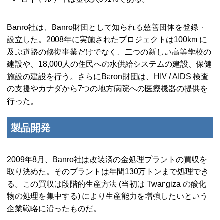
Banro社は、Banro財団として知られる慈善団体を登録・
設立した。2008年に実施されたプロジェクトは100
km
に
及ぶ道路の修復事業だけでなく、二つの新しい高等学校の
建設や、18,000人の住民への水供給システムの建設、保健
施設の建設を行う。さらにBaron財団は、
HIV / AIDS
検査
の支援やカナダから7つの地方病院への医療機器の提供を
行った。
製品開発
2009年8月、Banro社は改装済の金処理プラントの買収を
取り決めた。そのプラントは年間130万トンまで処理でき
る。この買収は段階的生産方法 (当初は
Twangiza
の酸化
物の処理を集中する) により生産能力を増強したいという
企業戦略に沿ったものだ。