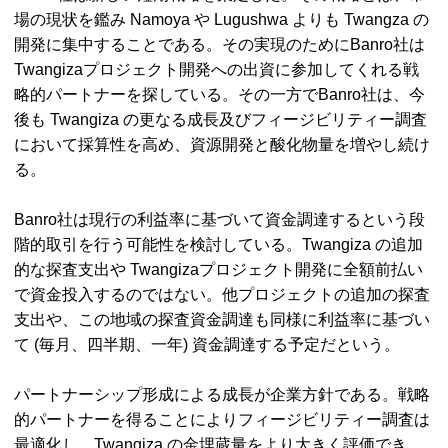
場の現状を鑑み
Namoya
や
Lugushwa
よりも
Twangza
の
開発に集中することである。その実現のためにBanro社は
Twangiza
プロジェクト開発への出資に参加してくれる戦
略的パートナーを探している。その一方でBanro社は、今
後も
Twangiza
の更なる成長及びフィージビリティー調査
において採算性を高め、資源開発と酸化物量を増やし続け
る。
Banro社は現行の利益率に基づいて資金調達するという段
階的取引を行う可能性を検討している。
Twangiza
の追加
的な探査支出や
Twangiza
プロジェクト開発に全額前払い
で資金投入するのではない。他プロジェクトの追加の探査
支出や、この地域の探査資金調達も同様に利益率に基づい
て (毎月、四半期、一年) 資金調達する予定だという。
パートナーシップ形成による成長が企業方針である。戦略
的パートナーを得ることによりフィージビリティー調査は
最適化し、Twangiza の金埋蔵量をより大きく評価でき