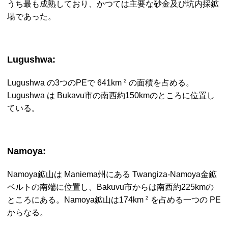
うち最も成熟しており、かつては主要な砂金及び坑内採鉱
場であった。
Lugushwa
:
2
Lugushwa
の3つの
PE
で 641km
の面積を占める。
Lugushwa
は
Bukavu
市の南西約150
km
のところに位置し
ている。
Namoya
:
Namoya
鉱山は
Maniema
州にある
Twangiza-Namoya
金鉱
ベルトの南端に位置し、
Bakuvu
市からは南西約225
km
の
2
ところにある。
Namoya
鉱山は174km
を占める一つの
PE
からなる。