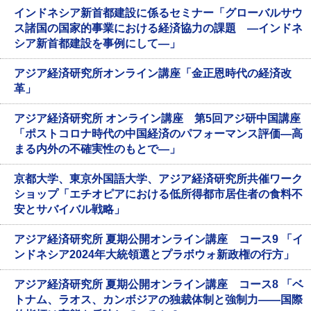
インドネシア新首都建設に係るセミナー「グローバルサウ
ス諸国の国家的事業における経済協力の課題 ―インドネ
シア新首都建設を事例にして―」
アジア経済研究所オンライン講座「金正恩時代の経済改
革」
アジア経済研究所 オンライン講座 第5回アジ研中国講座
「ポストコロナ時代の中国経済のパフォーマンス評価―高
まる内外の不確実性のもとで―」
京都大学、東京外国語大学、アジア経済研究所共催ワーク
ショップ「エチオピアにおける低所得都市居住者の食料不
安とサバイバル戦略」
アジア経済研究所 夏期公開オンライン講座 コース9 「イ
ンドネシア2024年大統領選とプラボウォ新政権の行方」
アジア経済研究所 夏期公開オンライン講座 コース8 「ベ
トナム、ラオス、カンボジアの独裁体制と強制力――国際