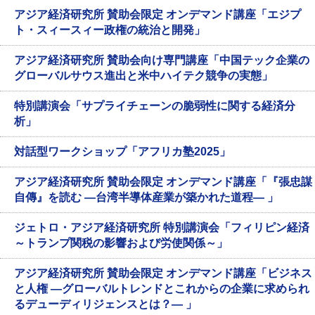
アジア経済研究所 賛助会限定 オンデマンド講座「エジプ
ト・スィースィー政権の統治と開発」
アジア経済研究所 賛助会向け専門講座「中国テック企業の
グローバルサウス進出と米中ハイテク競争の実態」
特別講演会「サプライチェーンの脆弱性に関する経済分
析」
対話型ワークショップ「アフリカ塾2025」
アジア経済研究所 賛助会限定 オンデマンド講座「『張忠謀
自傳』を読む ―台湾半導体産業が築かれた道程― 」
ジェトロ・アジア経済研究所 特別講演会「フィリピン経済
～トランプ関税の影響および労使関係～」
アジア経済研究所 賛助会限定 オンデマンド講座「ビジネス
と人権 ―グローバルトレンドとこれからの企業に求められ
るデューディリジェンスとは？― 」