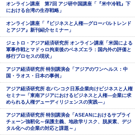
オンライン講座 第7回 アジ研中国講座「『米中冷戦』下
における台湾の生存戦略」
オンライン講座「『ビジネスと人権―グローバルトレンド
とアジア』新刊紹介セミナー」
ジェトロ・アジア経済研究所 オンライン講座「米国による
軍事作戦とマドゥロ拘束後のベネズエラ：国内外の評価と
移行プロセスの現状」
アジア経済研究所 特別講演会「アジアのワンヘルス：中
国・ラオス・日本の事例」
アジア経済研究所 在バンコク日系企業向けビジネスと人権
セミナー「東南アジアにおけるビジネスと人権―企業に求
められる人権デューディリジェンスの実践―」
アジア経済研究所 特別講演会「ASEANにおけるサプライ
チェーン強靭化～保護主義、地政学リスク、脱炭素、デジ
タル化への企業の対応と課題～」