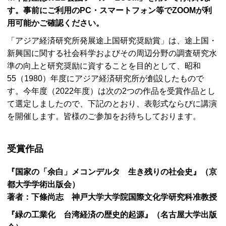
す。事前にご利用の
PC
・スマートフォン等で
ZOOM
が利
用可能かご確認ください。
「アジア経済研究所発展途上国研究奨励賞」は、途上国・
新興国に関する社会科学およびその周辺分野の調査研究水
準の向上と研究奨励に資することを目的として、昭和
55（1980）年度にアジア経済研究所が創設したもので
す。今年度（2022年度）は次の2つの作品を受賞作品とし
て選定しましたので、下記のとおり、表彰式ならびに講演
を開催します。皆様のご参加をお待ちしております。
受賞作品
『国家の「余白」メコンデルタ 生き残りの社会史』（京
都大学学術出版会）
著者：下條尚志 神戸大学大学院国際文化学研究科准教授
『緑の工業化 台湾経済の歴史的起源』（名古屋大学出版