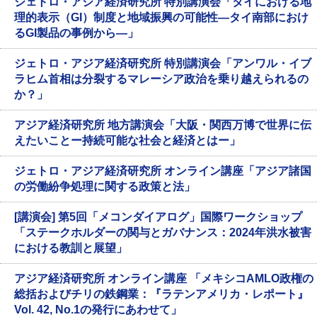
ジェトロ・アジア経済研究所 特別講演会「タイにおける地
理的表示（GI）制度と地域振興の可能性―タイ南部におけ
るGI製品の事例から―」
ジェトロ・アジア経済研究所 特別講演会「アンワル・イブ
ラヒム首相は分裂するマレーシア政治を乗り越えられるの
か？」
アジア経済研究所 地方講演会「大阪・関西万博で世界に伝
えたいことー持続可能な社会と経済とはー」
ジェトロ・アジア経済研究所 オンライン講座「アジア諸国
の労働紛争処理に関する政策と法」
[講演会] 第5回「メコンダイアログ」国際ワークショップ
「ステークホルダーの関与とガバナンス：2024年洪水被害
における教訓と展望」
アジア経済研究所 オンライン講座 「メキシコAMLO政権の
総括およびチリの鉄鋼業：『ラテンアメリカ・レポート』
Vol. 42, No.1の発行にあわせて」