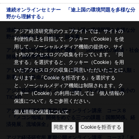
連続オンラインセミナー 「途上国の環境問題を多様な分
野から理解する」
連続オンラインセミナー 「途上国の環境問題を多様な分
アジア経済研究所のウェブサイトでは、サイトの
野から理解する」 第1回「脱炭素」
利便性向上を目指して、クッキー（Cookie）を使
用して、ソーシャルメディア機能の提供や、サイ
アジア経済研究所連続専門講座「『SDGs時代の経済・社会
ト内のアクセスログの収集を行っています。「同
開発』連続専門講座」
意する」を選択すると、クッキー（Cookie）を用
いたアクセスログの収集に同意いただいたことに
アジア経済研究所 オンライン講座「アフリカ化する人類：
新著『人口革命』のあらまし」
なります。「Cookie を拒否する」を選択する
と、ソーシャルメディア機能は制限されます。ク
アジア経済研究所 オンライン講座 TICAD8：史上最小の
ッキー（Cookie）の利用に関しては「個人情報の
TICAD
保護について」をご参照ください。
アジア経済研究所 夏期公開オンライン講座 コース８
個人情報の保護について
「『メコン地域』開発をめぐる三つの課題：国際関係、経
済発展、流域保全」
アジア経済研究所 夏期公開オンライン講座 コース7「米