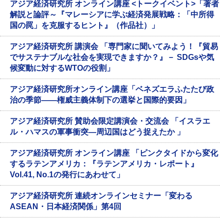
アジア経済研究所 オンライン講座 <トークイベント>「著者
解説と論評～『マレーシアに学ぶ経済発展戦略：「中所得
国の罠」を克服するヒント』（作品社）」
アジア経済研究所 講演会 「専門家に聞いてみよう！『貿易
でサステナブルな社会を実現できますか？』－ SDGsや気
候変動に対するWTOの役割」
アジア経済研究所オンライン講座「ベネズエラふたたび政
治の季節――権威主義体制下の選挙と国際的要因」
アジア経済研究所 賛助会限定講演会・交流会 「イスラエ
ル・ハマスの軍事衝突—周辺国はどう捉えたか 」
アジア経済研究所 オンライン講座 「ピンクタイドから変化
するラテンアメリカ：『ラテンアメリカ・レポート』
Vol.41, No.1の発行にあわせて」
アジア経済研究所 連続オンラインセミナー「変わる
ASEAN・日本経済関係」第4回