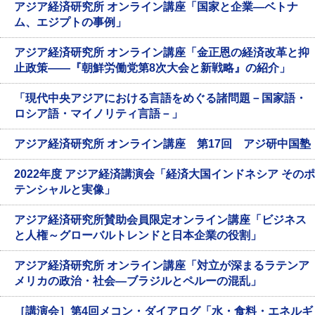
アジア経済研究所 オンライン講座「国家と企業―ベトナ
ム、エジプトの事例」
アジア経済研究所 オンライン講座「金正恩の経済改革と抑
止政策――『朝鮮労働党第8次大会と新戦略』の紹介」
「現代中央アジアにおける言語をめぐる諸問題－国家語・
ロシア語・マイノリティ言語－」
アジア経済研究所 オンライン講座 第17回 アジ研中国塾
2022年度 アジア経済講演会「経済大国インドネシア そのポ
テンシャルと実像」
アジア経済研究所賛助会員限定オンライン講座「ビジネス
と人権～グローバルトレンドと日本企業の役割」
アジア経済研究所 オンライン講座「対立が深まるラテンア
メリカの政治・社会―ブラジルとペルーの混乱」
［講演会］第4回メコン・ダイアログ「水・食料・エネルギ