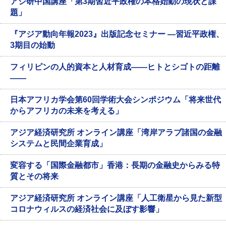
アジ研中国講座「第3期習近平政権の本格始動の現状と課
題」
『アジア動向年報2023』出版記念セミナー ―習近平政権、
3期目の始動
フィリピンの人的資本と人材育成——ヒトとシゴトの距離
——
日本アフリカ学会第60回学術大会シンポジウム「将来世代
からアフリカの未来を考える」
アジア経済研究所 オンライン講座「湾岸アラブ諸国の金融
システムと民間企業育成」
変容する「国際金融都市」香港：長期の金融史からみる特
質とその将来
アジア経済研究所 オンライン講座「人工衛星から見た新型
コロナウィルスの経済社会に及ぼす影響」